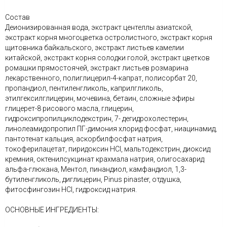
Состав
Деионизированная вода, экстракт центеллы азиатской,
экстракт корня многоцветка остролистного, экстракт корня
щитовника байкальского, экстракт листьев камелии
китайской, экстракт корня солодки голой, экстракт цветков
ромашки прямостоячей, экстракт листьев розмарина
лекарственного, полиглицерил-4-капрат, полисорбат 20,
пропандиол, пентиленгликоль, каприлгликоль,
этилгексилглицерин, мочевина, бетаин, сложные эфиры
глицерет-8 рисового масла, глицерин,
гидроксипропилциклодекстрин, 7- дегидрохолестерин,
линолеамидопропил ПГ-димония хлорид фосфат, ниацинамид,
пантотенат кальция, аскорбилфосфат натрия,
токоферилацетат, пиридоксин HCl, мальтодекстрин, диоксид
кремния, октенилсукцинат крахмала натрия, олигосахарид
альфа-глюкана, Ментол, пинандиол, камфандиол, 1,3-
бутиленгликоль, диглицерин, Pinus pinaster, отдушка,
фитосфингозин HCl, гидроксид натрия.
ОСНОВНЫЕ ИНГРЕДИЕНТЫ: