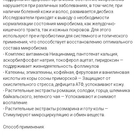
нарушается при различных заболеваниях, в том числе, при
наличии болезней кожи и волос, развивается дисбиоз.
Исследователи приходят к выводу о необходимости
нормализации состояния микробиома, как желудочно-
кишечного тракта, так и кожных покровов. Для этого
используют пре-и пробиотики для системного и топического
применения, что способствует восстановлению оптимального
состава микробиома.
- Комплекс витаминов Ниацинамид, пантотенат кальция,
аскорбилфосфат натрия, токоферол ацетат, пиридоксин —
поддерживает жизнедеятельность фолликулов
- Катехины, эпикатехины, кофейная, феруловая и ванилиновая
кислоты из коры сосны приморской — Защищают от
окислительного стресса, дефицита АТФ, успокаивают кожу.
- Растительные экстракты ромашки, солодки, горца, шлемника
байкальского, зеленого чая — Успокаивают и снимают
воспаление.
- Растительные экстракты розмарина и готу-колы —
Стимулируют микроциркуляцию и обмен веществ.
Способ применения: