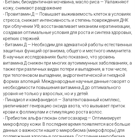
- Бетаин, биоидентичная мочевина, масло риса — Увлажняют
кожу, снимают раздражение
- Провитамин Д — Повышает выживаемость клеток в условиях
стресса, снижает интенсивность и степень повреждения ДНК
при облучении УФ, восстанавливает механизм кератинизации,
создавая оптимальные условия для роста и синтеза здоровых,
крепких стержней.
- Витамин Д — Необходим для адекватной работы естественных
защитных функций организма, общего и местного иммунитета.
В научных исследованиях было показано, что уровень
витамина Д снижен при многих аутоиммунных заболеваниях, а
также при различных видах потери и выпадения, в том числе,
при телогеновом выпадении, андрогенетической и гнездной
формах алопеций. Международные научные данные говорят о
необходимости повышения витамина Д до оптимального
уровня не только у взрослых, но и у детей.
- Пинадиол и камфанедиол — Запатентованный комплекс,
увеличивает генерацию оксида азота, что вызывает приток
крови к фолликулам и стимуляцию роста волос.
- Пребиотик альфа-глюкан олигосахарид — Оптимизирует
микрофлору кожи. В последнее время появляется все больше
данных о важности нашего микробиома (микрофлоры) для
поддержания здоровья организма. Состояние микробиома