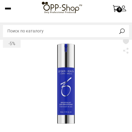
0
-5%