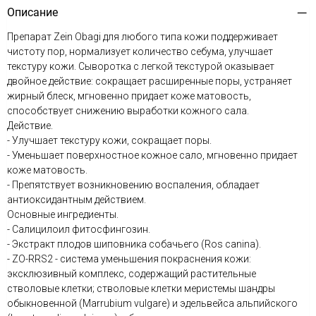
Описание
Препарат Zein Obagi для любого типа кожи поддерживает
чистоту пор, нормализует количество себума, улучшает
текстуру кожи. Сыворотка с легкой текстурой оказывает
двойное действие: сокращает расширенные поры, устраняет
жирный блеск, мгновенно придает коже матовость,
способствует снижению выработки кожного сала.
Действие.
- Улучшает текстуру кожи, сокращает поры.
- Уменьшает поверхностное кожное сало, мгновенно придает
коже матовость.
- Препятствует возникновению воспаления, обладает
антиоксидантным действием.
Основные ингредиенты.
- Салицилоил фитосфингозин.
- Экстракт плодов шиповника собачьего (Ros canina).
- ZO-RRS2 - система уменьшения покраснения кожи:
эксклюзивный комплекс, содержащий растительные
стволовые клетки; стволовые клетки меристемы шандры
обыкновенной (Marrubium vulgare) и эдельвейса альпийского