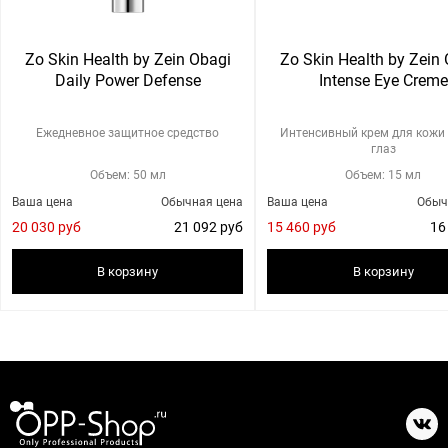
Zo Skin Health by Zein Obagi
Zo Skin Health by Zein
Daily Power Defense
Intense Eye Creme
Ежедневное защитное средство
Интенсивный крем для кожи 
глаз
Объем: 50 мл
Объем: 15 мл
Ваша цена
Обычная цена
Ваша цена
Обыч
20 030 руб
21 092 руб
15 460 руб
16
В корзину
В корзину