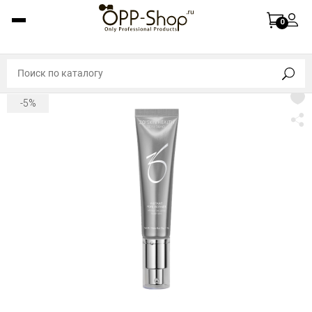
0
-5%