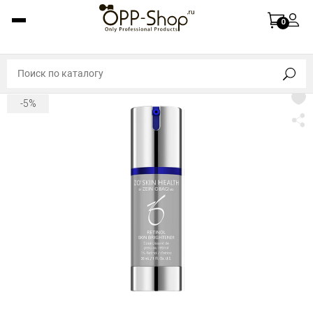
0
-5%