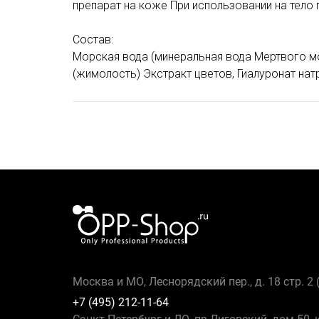
препарат на коже При использовании на тело 
Состав:
Морская вода (минеральная вода Мертвого моря
(жимолость) Экстракт цветов, Гиалуронат натри
Москва и МО, Леснорядский пер., д. 18 стр. 2
+7 (495) 212-11-64