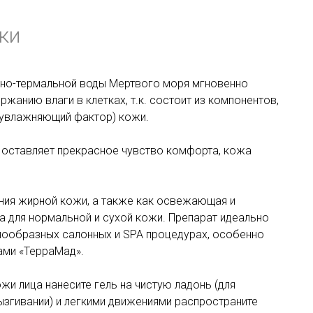
ки
ьно-термальной воды Мертвого моря мгновенно
жанию влаги в клетках, т.к. состоит из компонентов,
 увлажняющий фактор) кожи.
 оставляет прекрасное чувство комфорта, кожа
ния жирной кожи, а также как освежающая и
 для нормальной и сухой кожи. Препарат идеально
нообразных салонных и SPA процедурах, особенно
ами «ТерраМад».
жи лица нанесите гель на чистую ладонь (для
ызгивании) и легкими движениями распространите