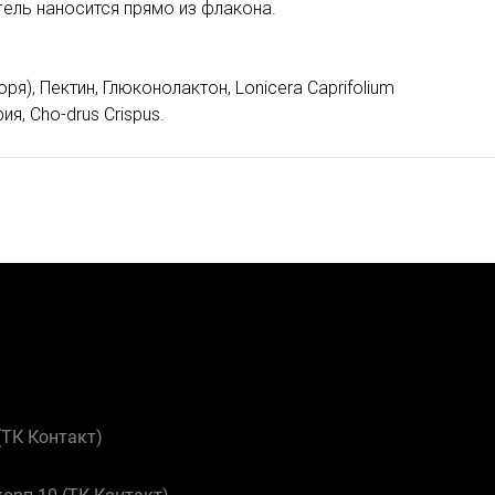
гель наносится прямо из флакона.
), Пектин, Глюконолактон, Lonicera Caprifolium
я, Cho-drus Crispus.
 (ТК Контакт)