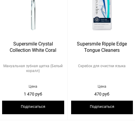
Supersmile Crystal
Supersmile Ripple Edge
Collection White Coral
Tongue Cleaners
Мануальная зубная щетка (Белый
Скребок для очистки языка
коралл)
Цена
Цена
1 470 руб
470 руб
Подписаться
Подписаться