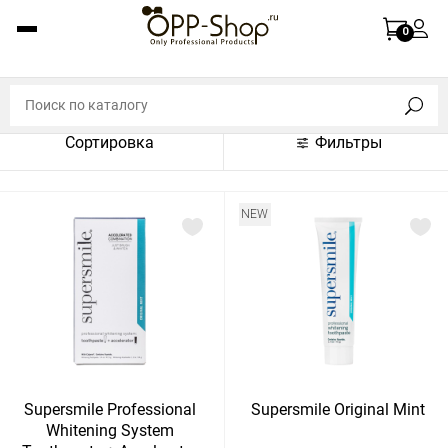
По названию (A-Z)
0
По названию (Z-A)
По цене (по возрастанию)
Сортировка
Фильтры
По цене (по убыванию)
По популярности (по возрастанию)
NEW
По популярности (по убыванию)
Показать:
Показать
30
60
Сбросить
120
Supersmile Professional
Supersmile Original Mint
Whitening System