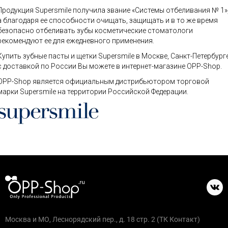
Продукция Supersmile получила звание «Системы отбеливания № 1»
а благодаря ее способности очищать, защищать и в то же время
безопасно отбеливать зубы косметические стоматологи
рекомендуют ее для ежедневного применения.
Купить зубные пасты и щетки Supersmile в Москве, Санкт-Петербург
с доставкой по России Вы можете в интернет-магазине OPP-Shop.
OPP-Shop является официальным дистрибьютором торговой
марки Supersmile на территории Российской Федерации.
Москва и МО, Леснорядский пер., д. 18 стр. 2 (ТК Контакт)