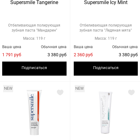
Supersmile Tangerine
Supersmile Icy Mint
Отбеливающая полирующая
Отбеливающая полирующая
зубная паста "Мандарин"
зубная паста "Ледяная мята"
Масса: 119 г
Масса: 119 г
Ваша цена
Обычная цена
Ваша цена
Обычная цена
1 791 руб
3 380 руб
2 360 руб
3 380 руб
Подписаться
Подписаться
NEW
NEW