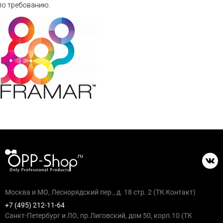
по требованию.
Москва и МО, Леснорядский пер., д. 18 стр. 2 (ТК Контакт)
+7 (495) 212-11-64
Санкт-Петербург и ЛО, пр.Лиговский, дом 50, корп.10 (ТК