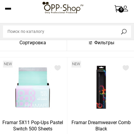
По названию (A-Z)
0
По названию (Z-A)
По цене (по возрастанию)
Сортировка
Фильтры
По цене (по убыванию)
По популярности (по возрастанию)
NEW
NEW
По популярности (по убыванию)
Показать:
Показать
30
60
Сбросить
120
Framar 5X11 Pop-Ups Pastel
Framar Dreamweaver Comb
Switch 500 Sheets
Black