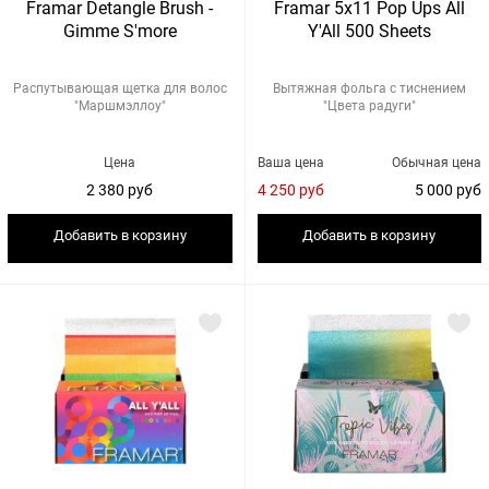
Framar Detangle Brush -
Framar 5x11 Pop Ups All
Gimme S'more
Y'All 500 Sheets
Распутывающая щетка для волос
Вытяжная фольга с тиснением
"Маршмэллоу"
"Цвета радуги"
Цена
Ваша цена
Обычная цена
2 380 руб
4 250 руб
5 000 руб
Добавить в корзину
Добавить в корзину