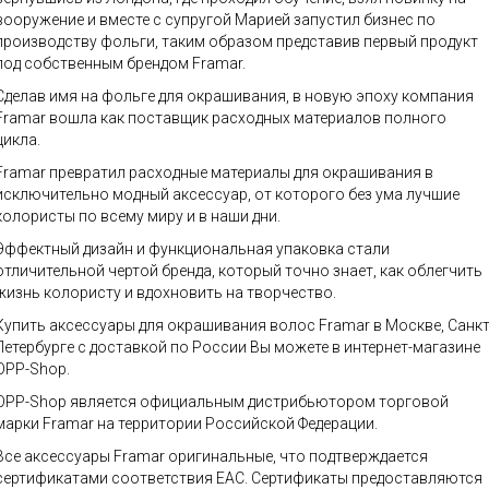
вооружение и вместе с супругой Марией запустил бизнес по
производству фольги, таким образом представив первый продукт
под собственным брендом Framar.
Сделав имя на фольге для окрашивания, в новую эпоху компания
Framar вошла как поставщик расходных материалов полного
цикла.
Framar превратил расходные материалы для окрашивания в
исключительно модный аксессуар, от которого без ума лучшие
колористы по всему миру и в наши дни.
Эффектный дизайн и функциональная упаковка стали
отличительной чертой бренда, который точно знает, как облегчить
жизнь колористу и вдохновить на творчество.
Купить аксессуары для окрашивания волос Framar в Москве, Санкт
Петербурге с доставкой по России Вы можете в интернет-магазине
OPP-Shop.
OPP-Shop является официальным дистрибьютором торговой
марки Framar на территории Российской Федерации.
Все аксессуары Framar оригинальные, что подтверждается
сертификатами соответствия ЕАС. Сертификаты предоставляются