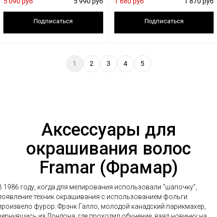
5 090 руб
5 990 руб
1 680 руб
1 870 руб
Подписаться
Подписаться
1
2
3
4
5
Аксессуары для
окрашивания волос
Framar (Фрамар)
В 1986 году, когда для мелирования использовали “шапочку”,
появление техник окрашивания с использованием фольги
произвело фурор. Фрэнк Галло, молодой канадский парикмахер,
вернувшись из Лондона, где проходил обучение, взял новинку на