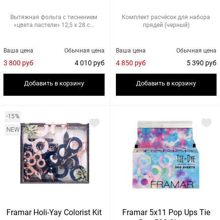
Вытяжная фольга с тиснением
Комплект расчёсок для набора
«цвета пастели» 12,5 х 28 с...
прядей (черный)
Ваша цена
Обычная цена
Ваша цена
Обычная цена
3 800 руб
4 010 руб
4 850 руб
5 390 руб
Добавить в корзину
Добавить в корзину
-15%
NEW
Framar Holi-Yay Colorist Kit
Framar 5x11 Pop Ups Tie