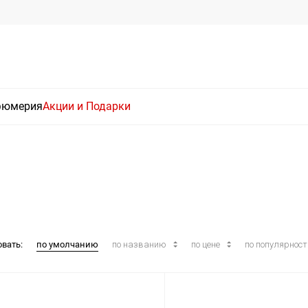
фюмерия
Акции и Подарки
овать:
по умолчанию
по названию
по цене
по популярнос