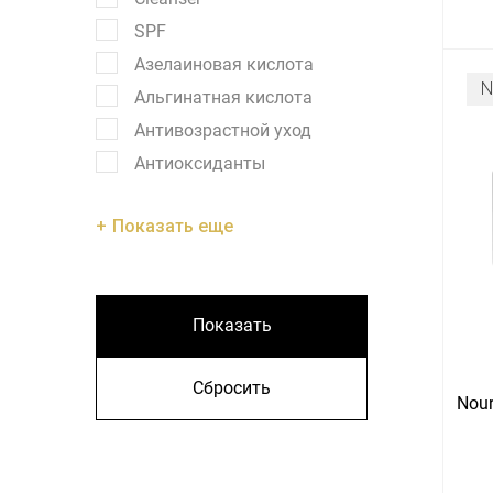
SPF
Азелаиновая кислота
Альгинатная кислота
Антивозрастной уход
Антиоксиданты
Показать еще
Показать
Сбросить
Nour