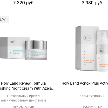
7 320 руб
3 980 руб
NEW
Holy Land Renew Formula
Holy Land Acnox Plus Acti
ishing Night Cream With Azelaic
Acid
Питательный крем с
Крем активный
антикуперозным действием
Объем: 50 мл
Объем: 50 мл