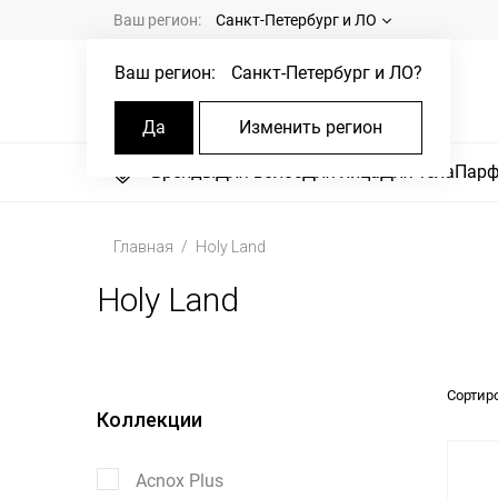
Ваш регион:
Санкт-Петербург и ЛО
Ваш регион:
Санкт-Петербург и ЛО
?
Да
Изменить регион
Бренды
Для волос
Для лица
Для тела
Пар
Главная
Holy Land
Holy Land
Сортир
Коллекции
Acnox Plus