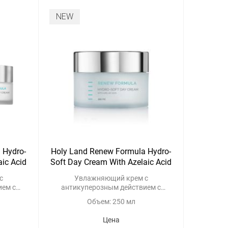
NEW
 Hydro-
Holy Land Renew Formula Hydro-
aic Acid
Soft Day Cream With Azelaic Acid
с
Увлажняющий крем с
ием с
антикуперозным действием с
ой
азелаиновой кислотой
Объем: 250 мл
Цена