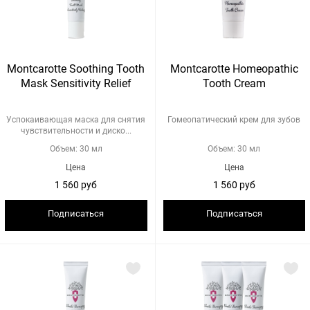
Montcarotte Soothing Tooth
Montcarotte Homeopathic
Mask Sensitivity Relief
Tooth Cream
Успокаивающая маска для снятия
Гомеопатический крем для зубов
чувствительности и диско...
Объем: 30 мл
Объем: 30 мл
Цена
Цена
1 560 руб
1 560 руб
Подписаться
Подписаться