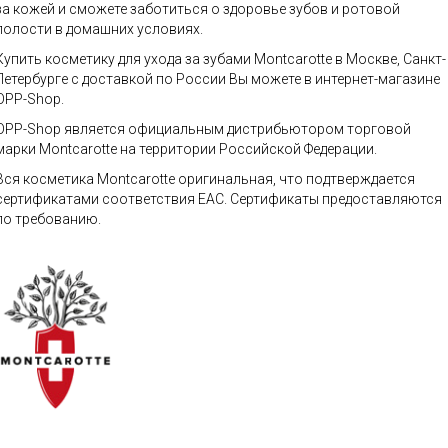
за кожей и сможете заботиться о здоровье зубов и ротовой
полости в домашних условиях.
Купить косметику для ухода за зубами Montcarotte в Москве, Санкт-
Петербурге с доставкой по России Вы можете в интернет-магазине
OPP-Shop.
OPP-Shop является официальным дистрибьютором торговой
марки Montcarotte на территории Российской Федерации.
Вся косметика Montcarotte оригинальная, что подтверждается
сертификатами соответствия ЕАС. Сертификаты предоставляются
по требованию.