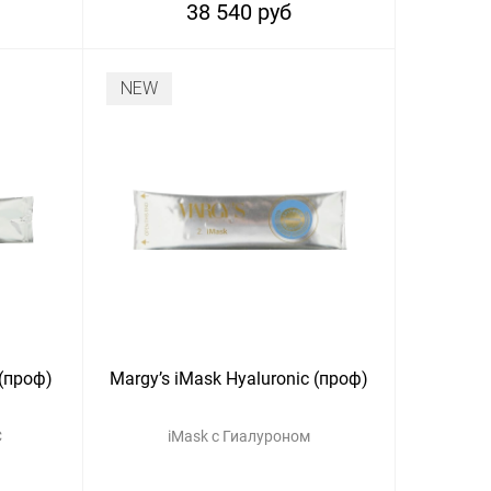
38 540 руб
NEW
 (проф)
Margy’s iMask Hyaluronic (проф)
С
iMask с Гиалуроном