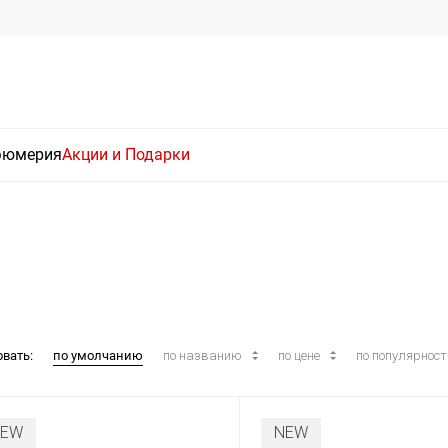
фюмерия
Акции и Подарки
овать:
по умолчанию
по названию
по цене
по популярнос
NEW
NEW