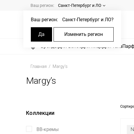
Ваш регион:
Санкт-Петербург и ЛО
Ваш регион:
Санкт-Петербург и ЛО
?
Да
Изменить регион
Бренды
Для волос
Для лица
Для тела
Пар
Главная
Margy’s
Margy’s
Сортир
Коллекции
ВВ-кремы