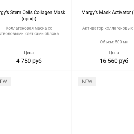
gy’s Stem Cells Collagen Mask
Margy’s Mask Activator 
(проф)
Коллагеновая маска со
Активатор коллагеновых
стволовыми клетками яблока
Объем: 500 мл
Цена
Цена
4 750 руб
16 560 руб
NEW
NEW