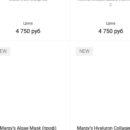
С
Цена
Цена
4 750 руб
4 750 руб
NEW
NEW
Margy’s Algae Mask (проф)
Margy’s Hyaluron Collag