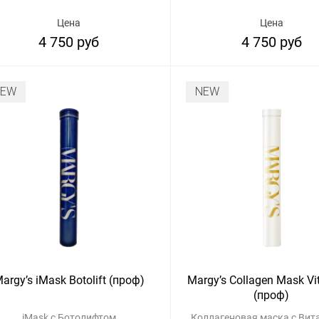
Цена
Цена
4 750 руб
4 750 руб
NEW
NEW
argy’s iMask Botolift (проф)
Margy’s Collagen Mask Vi
(проф)
iMask с Ботолифтом
Коллагеновая маска с Ви