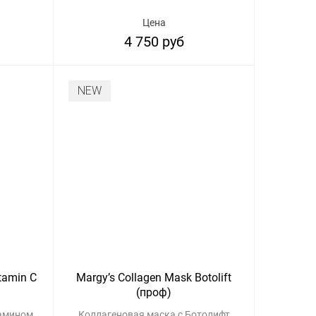
Цена
4 750 руб
NEW
tamin C
Margy’s Collagen Mask Botolift
(проф)
тамином
Коллагеновая маска с Ботолифт