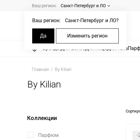
Ваш регион:
Санкт-Петербург и ЛО
Ваш регион:
Санкт-Петербург и ЛО
?
Да
Изменить регион
Бренды
Для волос
Для лица
Для тела
Пар
Главная
By Kilian
By Kilian
Сортир
Коллекции
Парфюм
-