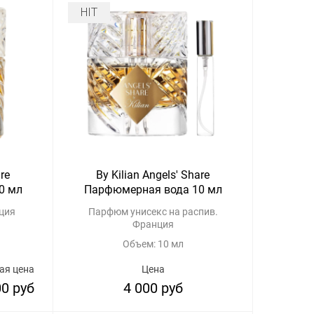
HIT
re
By Kilian Angels' Share
0 мл
Парфюмерная вода 10 мл
ция
Парфюм унисекс на распив.
Франция
Объем: 10 мл
ая цена
Цена
00 руб
4 000 руб