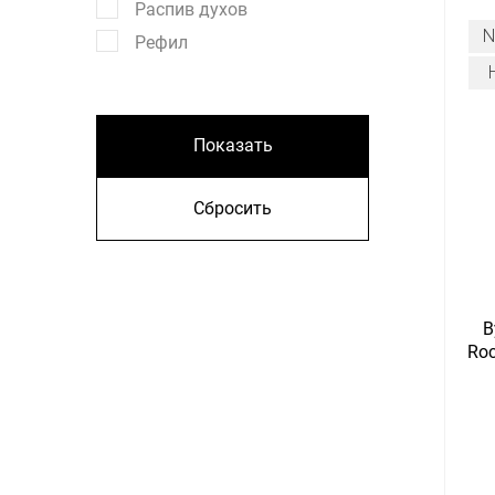
Распив духов
Рефил
Показать
Сбросить
B
Ro