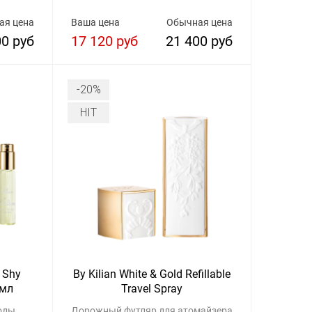
ая цена
Ваша цена
Обычная цена
00 руб
17 120 руб
21 400 руб
-20%
HIT
e Shy
By Kilian White & Gold Refillable
 мл
Travel Spray
оды
Дорожный футляр для атомайзера