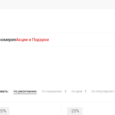
фюмерия
Акции и Подарки
овать:
по умолчанию
по названию
по цене
по популярнос
20%
-20%