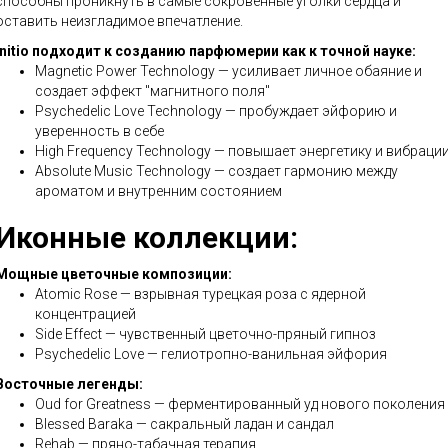
способны проникнуть в самые сокровенные уголки сердца и
оставить неизгладимое впечатление.
Initio подходит к созданию парфюмерии как к точной науке:
Magnetic Power Technology — усиливает личное обаяние и
создает эффект "магнитного поля"
Psychedelic Love Technology — пробуждает эйфорию и
уверенность в себе
High Frequency Technology — повышает энергетику и вибраци
Absolute Music Technology — создает гармонию между
ароматом и внутренним состоянием
Иконные коллекции:
Мощные цветочные композиции:
Atomic Rose — взрывная турецкая роза с ядерной
концентрацией
Side Effect — чувственный цветочно-пряный гипноз
Psychedelic Love — гелиотропно-ванильная эйфория
Восточные легенды:
Oud for Greatness — ферментированный уд нового поколения
Blessed Baraka — сакральный ладан и сандал
Rehab — пряно-табачная терапия