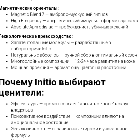
Магнетические ориенталы:
Magnetic Blend 7 — амброво-мускусный гипноз
High Frequency — энергетический импульс в форме парфюма
Absolute Aphrodisiac — пробуждение глубинных желаний
Технологическое превосходство:
Запатентованные молекулы — разработанные в
лабораториях Initio
Натуральные абсолюы — ручной сбор в оптимальный сезон
Многослойные композиции — 12-24 часа развития на коже
Мощная проекция — аромат ощущается на расстоянии
Почему Initio выбирают
ценители:
Эффект ауры — аромат создает "магнитное поле" вокруг
владельца
Психоактивное воздействие — композиции влияют на
эмоциональное состояние
Эксклюзивность — ограниченные тиражи и уникальные
формулы