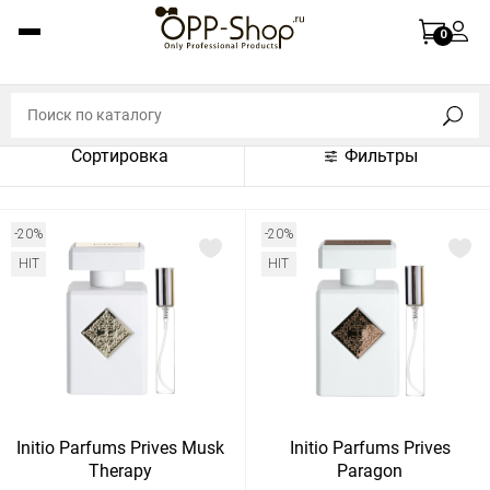
По названию (A-Z)
0
По названию (Z-A)
По цене (по возрастанию)
Сортировка
Фильтры
По цене (по убыванию)
По популярности (по возрастанию)
-20%
-20%
По популярности (по убыванию)
HIT
HIT
Показать:
Показать
30
60
Сбросить
120
Initio Parfums Prives Musk
Initio Parfums Prives
Therapy
Paragon