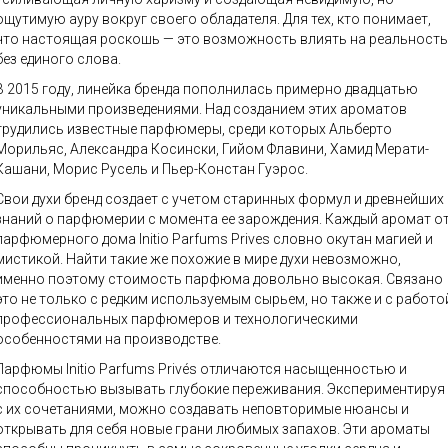
ощутимую ауру вокруг своего обладателя. Для тех, кто понимает,
что настоящая роскошь — это возможность влиять на реальность
без единого слова.
В 2015 году, линейка бренда пополнилась примерно двадцатью
уникальными произведениями. Над созданием этих ароматов
трудились известные парфюмеры, среди которых Альберто
Морильяс, Александра Косински, Гийом Флавини, Хамид Мерати-
Кашани, Морис Русель и Пьер-Констан Гуэрос.
Свои духи бренд создает с учетом старинных формул и древнейших
знаний о парфюмерии с момента ее зарождения. Каждый аромат о
парфюмерного дома Initio Parfums Prives словно окутан магией и
мистикой. Найти такие же похожие в мире духи невозможно,
именно поэтому стоимость парфюма довольно высокая. Связано
это не только с редким используемым сырьем, но также и с работо
профессиональных парфюмеров и технологическими
особенностями на производстве.
Парфюмы Initio Parfums Privés отличаются насыщенностью и
способностью вызывать глубокие переживания. Экспериментируя
с их сочетаниями, можно создавать неповторимые нюансы и
открывать для себя новые грани любимых запахов. Эти ароматы