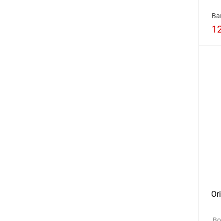
Ва
1
Or
Во