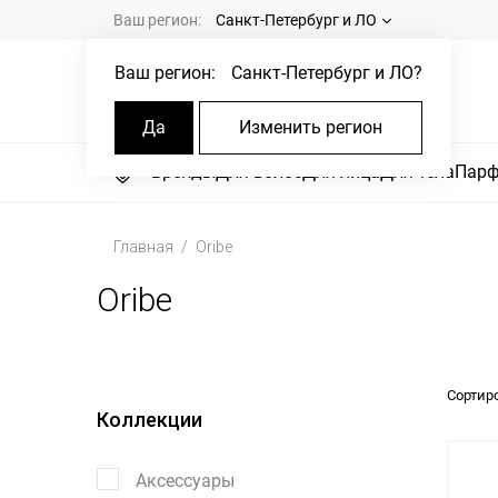
Ваш регион:
Санкт-Петербург и ЛО
Ваш регион:
Санкт-Петербург и ЛО
?
Да
Изменить регион
Бренды
Для волос
Для лица
Для тела
Пар
Главная
Oribe
Oribe
Сортир
Коллекции
Аксессуары