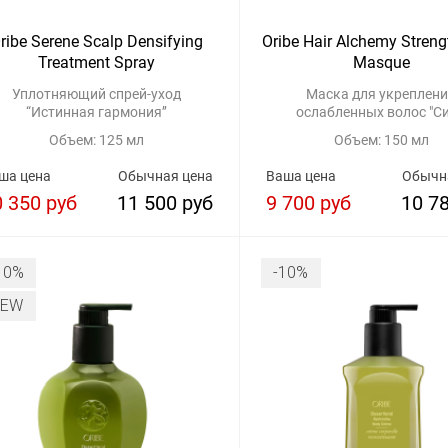
ribe Serene Scalp Densifying
Oribe Hair Alchemy Stren
Treatment Spray
Masque
Уплотняющий спрей-уход
Маска для укреплен
“Истинная гармония’’
ослабленных волос "С
Возрождения"
Объем: 125 мл
Объем: 150 мл
ша цена
Обычная цена
Ваша цена
Обычн
0 350 руб
11 500 руб
9 700 руб
10 7
10%
-10%
NEW