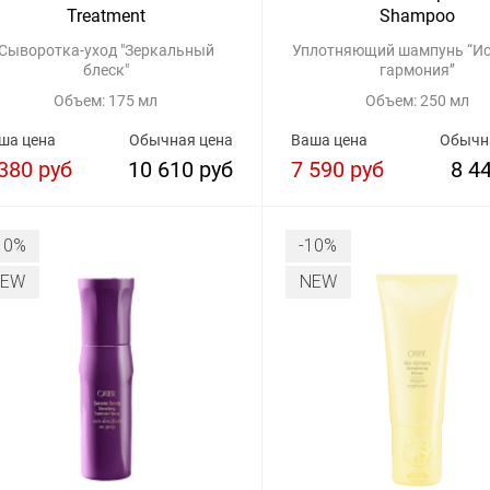
Treatment
Shampoo
Сыворотка-уход "Зеркальный
Уплотняющий шампунь “И
блеск"
гармония’’
Объем: 175 мл
Объем: 250 мл
ша цена
Обычная цена
Ваша цена
Обычн
380 руб
10 610 руб
7 590 руб
8 4
10%
-10%
NEW
NEW