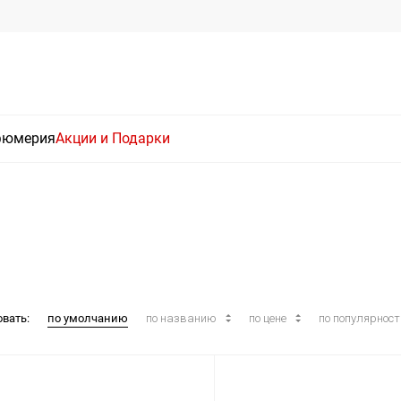
фюмерия
Акции и Подарки
овать:
по умолчанию
по названию
по цене
по популярнос