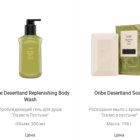
be Desertland Replenishing Body
Oribe Desertland So
Wash
Пробуждающий гель для душа
Роскошное мыло с аром
"Оазис в Пустыне"
"Оазис в пустыне"
Объем: 300 мл
Масса: 198 г
Цена
Цена