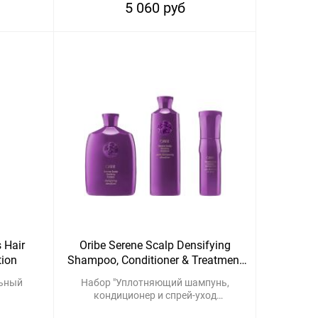
5 060 руб
 Hair
Oribe Serene Scalp Densifying
tion
Shampoo, Conditioner & Treatment
Spray SIK
льный
Набор "Уплотняющий шампунь,
кондиционер и спрей-уход
“Истинная гармония’