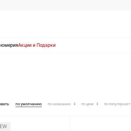
фюмерия
Акции и Подарки
овать:
по умолчанию
по названию
по цене
по популярнос
NEW