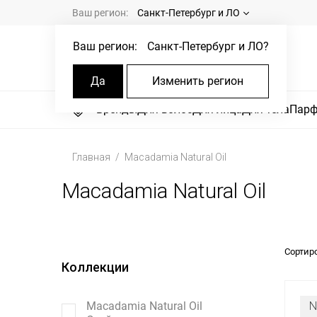
Ваш регион:
Санкт-Петербург и ЛО
Ваш регион:
Санкт-Петербург и ЛО
?
Да
Изменить регион
Бренды
Для волос
Для лица
Для тела
Пар
Главная
Macadamia Natural Oil
Macadamia Natural Oil
Сортир
Коллекции
Macadamia Natural Oil