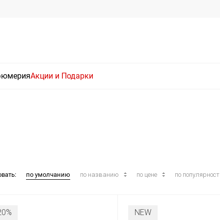
фюмерия
Акции и Подарки
овать:
по умолчанию
по названию
по цене
по популярнос
20%
NEW