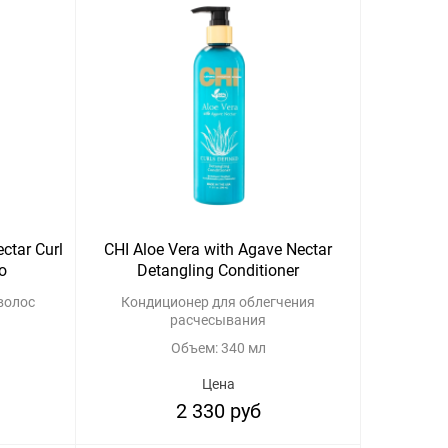
ctar Curl
CHI Aloe Vera with Agave Nectar
o
Detangling Conditioner
волос
Кондиционер для облегчения
расчесывания
Объем: 340 мл
Цена
2 330 руб