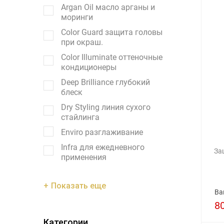
Argan Oil масло арганы и
моринги
Color Guard защита головы
при окраш.
Color Illuminate оттеночные
кондиционеры
Deep Brilliance глубокий
блеск
Dry Styling линия сухого
стайлинга
Enviro разглаживание
Infra для ежедневного
За
применения
Показать еще
Ва
8
Категории