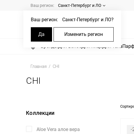
Ваш регион:
Санкт-Петербург и ЛО
Ваш регион:
Санкт-Петербург и ЛО
?
Да
Изменить регион
Бренды
Для волос
Для лица
Для тела
Пар
Главная
CHI
CHI
Сортир
Коллекции
Aloe Vera алое вера
-