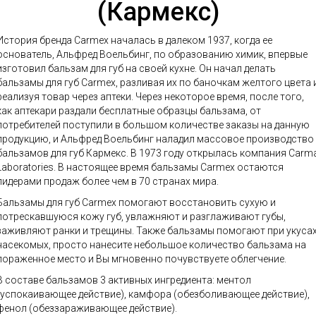
(Кармекс)
История бренда Carmex началась в далеком 1937, когда ее
основатель, Альфред Воельбинг, по образованию химик, впервые
изготовил бальзам для губ на своей кухне. Он начал делать
бальзамы для губ Carmex, разливая их по баночкам желтого цвета 
реализуя товар через аптеки. Через некоторое время, после того,
как аптекари раздали бесплатные образцы бальзама, от
потребителей поступили в большом количестве заказы на данную
продукцию, и Альфред Воельбинг наладил массовое производство
бальзамов для губ Кармекс. В 1973 году открылась компания Carm
Laboratories. В настоящее время бальзамы Carmex остаются
лидерами продаж более чем в 70 странах мира.
Бальзамы для губ Carmex помогают восстановить сухую и
потрескавшуюся кожу губ, увлажняют и разглаживают губы,
заживляют ранки и трещины. Также бальзамы помогают при укуса
насекомых, просто нанесите небольшое количество бальзама на
пораженное место и Вы мгновенно почувствуете облегчение.
В составе бальзамов 3 активных ингредиента: ментол
(успокаивающее действие), камфора (обезболивающее действие),
фенол (обеззараживающее действие).