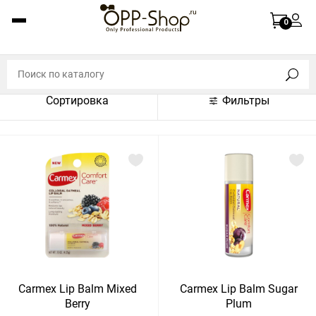
По названию (A-Z)
0
По названию (Z-A)
По цене (по возрастанию)
Сортировка
Фильтры
По цене (по убыванию)
По популярности (по возрастанию)
По популярности (по убыванию)
Показать:
Показать
30
60
Сбросить
120
Carmex Lip Balm Mixed
Carmex Lip Balm Sugar
Berry
Plum