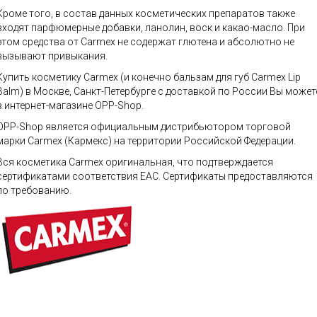
Кроме того, в состав данных косметических препаратов также
входят парфюмерные добавки, ланолин, воск и какао-масло. При
этом средства от Carmex не содержат глютена и абсолютно не
вызывают привыкания.
Купить косметику Carmex (и конечно бальзам для губ Carmex Lip
Balm) в Москве, Санкт-Петербурге с доставкой по России Вы может
в интернет-магазине OPP-Shop.
OPP-Shop является официальным дистрибьютором торговой
марки Carmex (Кармекс) на территории Российской Федерации.
Вся косметика Carmex оригинальная, что подтверждается
сертификатами соответствия ЕАС. Сертификаты предоставляются
по требованию.