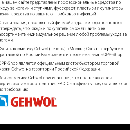
На нашем сайте представлены профессиональные средства по
уходу за ногами и ступнями, фусскрафт, пластыри и супинаторы,
пенки, средства по защите от грибковых инфекций
Опыт и знания, накопленный фирмой за долгие годы позволяют
утверждать, что каждый покупатель сможет найти в ее
ассортименте индивидуальное решение любой проблемы ухода за
ногами.
Купить косметику Gehwol (Геволь) в Москве, Санкт-Петербурге с
доставкой по России Вы можете в интернет-магазине OPP-Shop.
OPP-Shop является официальным дистрибьютором торговой
марки Gehwol на территории Российской Федерации.
Вся косметика Gehwol оригинальная, что подтверждается
сертификатами соответствия ЕАС. Сертификаты предоставляются
по требованию.