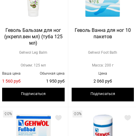
Геволь Бальзам для ног
Геволь Ванна для ног 10
(укрепл.вен мл) (туба 125
пакетов
мл)
Gehwol Leg Balm
Gehwol Foot Bath
Объем: 125 мл
Масса: 200 г
Ваша цена
Обычная цена
Цена
1 560 руб
1 950 руб
2 060 руб
Подписаться
Подписаться
-20%
-20%