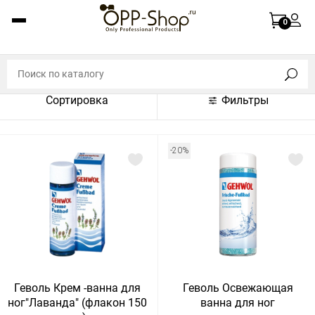
По названию (A-Z)
0
По названию (Z-A)
По цене (по возрастанию)
Сортировка
Фильтры
По цене (по убыванию)
По популярности (по возрастанию)
-20%
По популярности (по убыванию)
Показать:
Показать
30
60
Сбросить
120
Геволь Крем -ванна для
Геволь Освежающая
ног"Лаванда" (флакон 150
ванна для ног