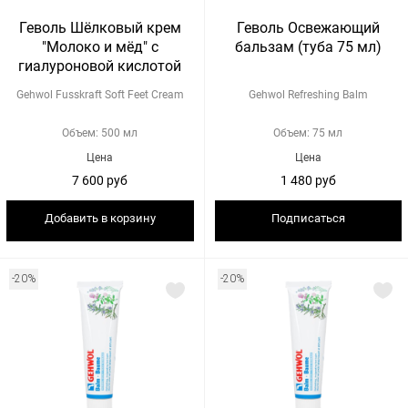
Геволь Шёлковый крем
Геволь Освежающий
"Молоко и мёд" с
бальзам (туба 75 мл)
гиалуроновой кислотой
Gehwol Fusskraft Soft Feet Cream
Gehwol Refreshing Balm
Объем: 500 мл
Объем: 75 мл
Цена
Цена
7 600 руб
1 480 руб
Добавить в корзину
Подписаться
-20%
-20%