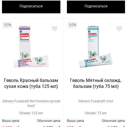
Подписаться
Подписаться
-20%
-20%
Геволь Красный бальзам
Геволь Мятный охлажд.
сухая кожа (туба 125 мл)
бальзам (туба 75 мл)
Gehwol Fusskraft Rot trockene sprode
Gehwol Fusskraft mint
haut
Объем: 125 мл
Объем: 75 мл
Ваша цена
Обычная цена
Ваша цена
Обычная цена