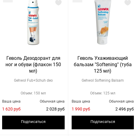
Геволь Дезодорант для
Геволь Ухаживающий
ног и обуви (флакон 150
бальзам "Softening" (туба
мл)
125 мл)
Gehwol Fub+Schuh deo
Gehwol Softening Balsam
Объем: 150 мл
Объем: 125 мл
Ваша цена
Обычная цена
Ваша цена
Обычная цена
1 620 руб
2 028 руб
1 990 руб
2 496 руб
Подписаться
Подписаться