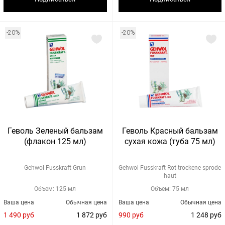
-20%
-20%
Геволь Зеленый бальзам
Геволь Красный бальзам
(флакон 125 мл)
сухая кожа (туба 75 мл)
Gehwol Fusskraft Grun
Gehwol Fusskraft Rot trockene sprode
haut
Объем: 125 мл
Объем: 75 мл
Ваша цена
Обычная цена
Ваша цена
Обычная цена
1 490 руб
1 872 руб
990 руб
1 248 руб