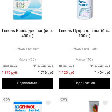
Геволь Ванна для ног (кор.
Геволь Пудра для ног (бнк.
400 г.)
100 г.)
Gehwol Foot Bath
Gehwol Fuss-Puder
Масса: 400 г
Масса: 100 г
Ваша цена
Обычная цена
Ваша цена
Обычная цена
1 370 руб
1 716 руб
1 120 руб
1 404 руб
Подписаться
Подписаться
-20%
-20%