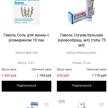
Геволь Соль для ванны с
Геволь Согрев.бальзам
розмарином 10 пак
(кровообращ. мл) (туба 75
мл)
Gehwol Bath Salt
Gehwol Warming Balm
Масса: 250 г
Объем: 75 мл
Ваша цена
Обычная цена
Ваша цена
Обычная цена
1 430 руб
1 794 руб
930 руб
1 170 руб
Подписаться
Подписаться
-20%