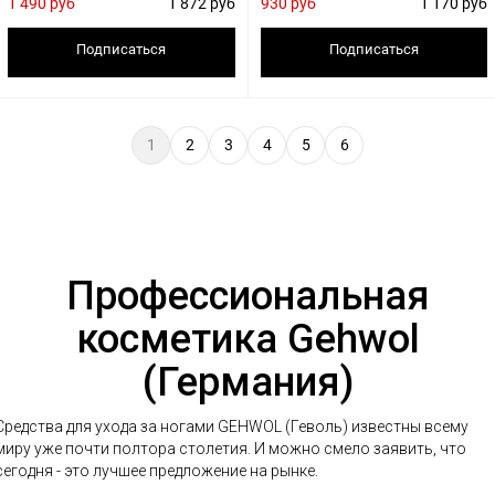
1 490 руб
1 872 руб
930 руб
1 170 руб
Подписаться
Подписаться
1
2
3
4
5
6
Профессиональная
косметика Gehwol
(Германия)
Средства для ухода за ногами GEHWOL (Геволь) известны всему
миру уже почти полтора столетия. И можно смело заявить, что
сегодня - это лучшее предложение на рынке.