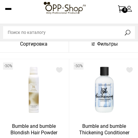
По названию (A-Z)
0
По названию (Z-A)
По цене (по возрастанию)
Сортировка
Фильтры
По цене (по убыванию)
По популярности (по возрастанию)
-30%
-30%
По популярности (по убыванию)
Показать:
Показать
30
60
Сбросить
120
Bumble and bumble
Bumble and bumble
Blondish Hair Powder
Thickening Conditioner