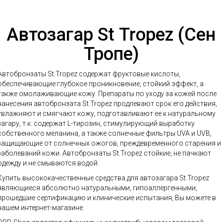
Автозагар St Tropez (Сен
Тропе)
Автобронзаты St.Tropez содержат фруктовые кислоты,
обеспечивающие глубокое проникновение, стойкий эффект, а
также омолаживающие кожу. Препараты по уходу за кожей после
нанесения автобронзата St.Tropez продлевают срок его действия,
увлажняют и смягчают кожу, подготавливают ее к натуральному
загару, т.к. содержат L-тирозин, стимулирующий выработку
собственного меланина, а также солнечные фильтры UVA и UVB,
защищающие от солнечных ожогов, преждевременного старения и
заболеваний кожи. Автобронзаты St.Tropez стойкие, не пачкают
одежду и не смываются водой.
Купить высококачественные средства для автозагара St.Tropez
являющиеся абсолютно натуральными, гипоаллергенными,
прошедшие сертификацию и клинические испытания, Вы можете в
нашем интернет-магазине.