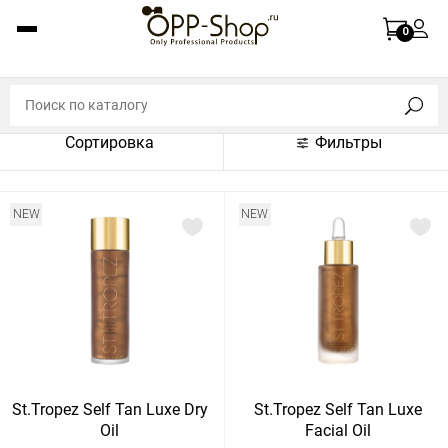
По названию (A-Z)
0
По названию (Z-A)
По цене (по возрастанию)
Сортировка
Фильтры
По цене (по убыванию)
По популярности (по возрастанию)
NEW
NEW
По популярности (по убыванию)
Показать:
Показать
30
60
Сбросить
120
St.Tropez Self Tan Luxe Dry
St.Tropez Self Tan Luxe
Oil
Facial Oil