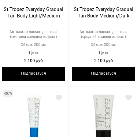
St.Tropez Everyday Gradual
St.Tropez Everyday Gradual
Tan Body Light/Medium
Tan Body Medium/Dark
Автозагар-лосьон для тела
Автозагар-лосьон для тела
(светлый-средный эффект)
(средний-темный эффект)
Объем: 200 мл
Объем: 200 мл
Цена
Цена
2 100 руб
2 100 руб
Подписаться
Подписаться
-30%