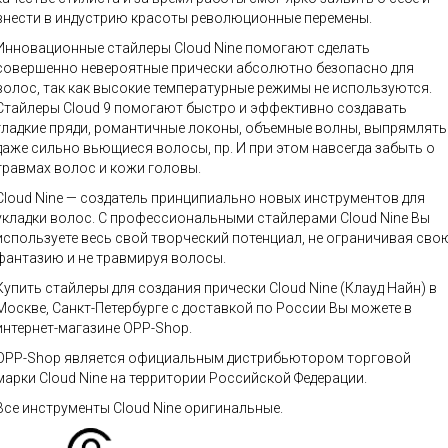
внести в индустрию красоты революционные перемены.
Инновационные стайлеры Cloud Nine помогают сделать
совершенно невероятные прически абсолютно безопасно для
волос, так как высокие температурные режимы не используются.
Стайлеры Cloud 9 помогают быстро и эффективно создавать
гладкие пряди, романтичные локоны, объемные волны, выпрямлять
даже сильно вьющиеся волосы, пр. И при этом навсегда забыть о
травмах волос и кожи головы.
Cloud Nine — создатель принципиально новых инструментов для
укладки волос. C профессиональными стайлерами Cloud Nine Вы
используете весь свой творческий потенциал, не ограничивая сво
фантазию и не травмируя волосы.
Купить стайлеры для создания прически Cloud Nine (Клауд Найн) в
Москве, Санкт-Петербурге с доставкой по России Вы можете в
интернет-магазине OPP-Shop.
OPP-Shop является официальным дистрибьютором торговой
марки Cloud Nine на территории Российской Федерации.
Все инструменты Cloud Nine оригинальные.