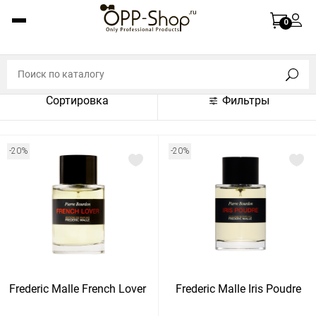
По названию (A-Z)
0
По названию (Z-A)
По цене (по возрастанию)
Сортировка
Фильтры
По цене (по убыванию)
По популярности (по возрастанию)
-20%
-20%
По популярности (по убыванию)
Показать:
Показать
30
60
Сбросить
120
Frederic Malle French Lover
Frederic Malle Iris Poudre