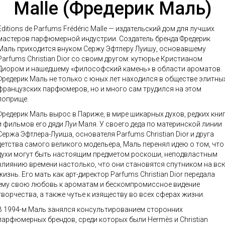
Malle (Фредерик Маль)
Editions de Parfums Frédéric Malle — издательский дом для лучших
мастеров парфюмерной индустрии. Создатель бренда Фредерик
Маль приходится внуком Сержу Эфтлеру Луишу, основавшему
Parfums Christian Dior со своим другом: кутюрье Кристианом
Диором и нашедшему «философский камень» в области ароматов.
Фредерик Маль не только с юных лет находился в обществе элитны
французских парфюмеров, но и много сам трудился на этом
поприще.
Фредерик Маль вырос в Париже, в мире шикарных духов, редких кни
и фильмов его дяди Луи Маля. У своего деда по материнской линии
Сержа Эфтлера-Луиша, основателя Parfums Christian Dior и друга
детства самого великого модельера, Маль перенял идею о том, что
духи могут быть настоящим предметом роскоши, неподвластным
влиянию времени настолько, что они становятся спутником на вс
жизнь. Его мать как арт-директор Parfums Christian Dior передала
ему свою любовь к ароматам и бескомпромиссное видение
творчества, а также чутье к изяществу во всех сферах жизни.
В 1994-м Маль занялся консультированием сторонних
парфюмерных брендов, среди которых были Hermès и Christian