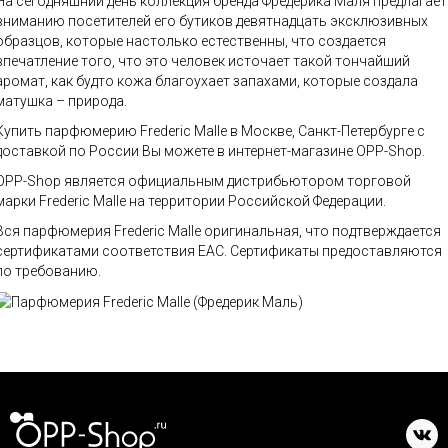
На сегодняшний день коллекция бренда Фредерика Маля предлагает
вниманию посетителей его бутиков девятнадцать эксклюзивных
образцов, которые настолько естественны, что создается
впечатление того, что это человек источает такой тончайший
аромат, как будто кожа благоухает запахами, которые создала
матушка – природа.
Купить парфюмерию Frederic Malle в Москве, Санкт-Петербурге с
доставкой по России Вы можете в интернет-магазине OPP-Shop.
OPP-Shop является официальным дистрибьютором торговой
марки Frederic Malle на территории Российской Федерации.
Вся парфюмерия Frederic Malle оригинальная, что подтверждается
сертификатами соответствия ЕАС. Сертификаты предоставляются
по требованию.