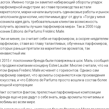
Lacroix. Именно тогда он заметил набирающий обороты упадок
парфюмерной индустрии: во главе производства встали
маркетологи, марки начали выпускать одинаковые работы и рынок
заполонили духи-копии, неотличимые друг от друга. «Тогда у меня
возникла идея дать требовательным клиентам возможность
получить ароматы лучших парфюмеров мира». Так в 2000 году
возник Editions de Parfums Frédéric Malle.
Тем не менее, он считает себя не парфюмером, а скорее «издателем
парфюмов», ставя во главу талантливых, обученных парфюмеров,
которых раньше прятали за маркетингом ароматов, так
ненавистный им.
В 2015 г. поклонники бренда были повержены в шок. Маль сообщил
о продаже компании концерну Estee Lauder. Многие считали, что на
этом фирма Frederic Malle исчезнет с горизонтов. Однако сам
парфюмер заверил, что ароматы сохраняются как произведения
искусства, и что Editions de Parfums просто вошли в состав более
мощной корпорации.
Факт остается фактом, прелестные парфюмерные композиции
бренда еще не раз дадут о себе знать, ведь ароматы почитаемы и
любимы во всем мире.