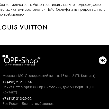
Вся косметика Louis Vuitton оригинальная, что подтверждается
сертификатами соответствия ЕАС. Сертификаты предоставляются
по требованию.
Москва и МО, Леснорядский пер., д. 18 стр. 2 (ТК Контакт)
+7 (495) 212-11-64
Санкт-Петербург и ЛО, пр.Лиговский, дом 50, корп.10 (ТК
Контакт)
+7 (812) 313-29-92
Вся Россия, Бесплатный звонок