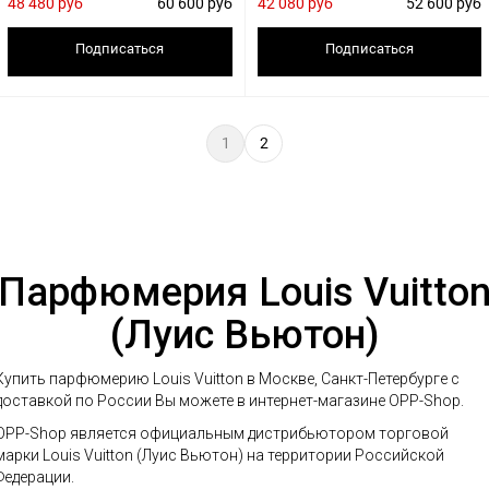
48 480 руб
60 600 руб
42 080 руб
52 600 руб
Подписаться
Подписаться
1
2
Парфюмерия Louis Vuitto
(Луис Вьютон)
Купить парфюмерию Louis Vuitton в Москве, Санкт-Петербурге с
доставкой по России Вы можете в интернет-магазине OPP-Shop.
OPP-Shop является официальным дистрибьютором торговой
марки Louis Vuitton (Луис Вьютон) на территории Российской
Федерации.