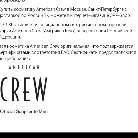
парфюмерия.
Купить косметику American Crew в Москве, Санкт-Петербурге с
доставкой по России Вы можете в интернет-магазине OPP-Shop.
OPP-Shop является официальным дистрибьютором торговой
марки American Crew (Американ Крю) на территории Российской
Федерации.
Вся косметика American Crew оригинальная, что подтверждается
сертификатами соответствия ЕАС. Сертификаты предоставляются
по требованию.