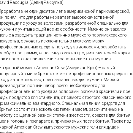
David Raccuglia (Дэвид Раккулья).
Проработав не один десяток лет в американской парикмахерской,
он понял, что для работы не хватает высококачественной
продукции по уходу за волосами, разработанной специально для
мужчин и учитывающей все их особенности. Именно он задался
целью возродить традиции истинно мужского парикмахерского
искусства, основать исключительно мужскую марку
профессиональных средств по уходу за волосами, разработать
особую программу, нацеленную как на продвижение новой марки,
так и просто на привлечение в салоны клиентов-мужчин.
На данный момент American Crew (Американ Крю) – самый
популярный в мире бренд в сегменте профессиональных средств п
уходу за внешностью, предназначенных для мужчин. Маркой
производится полный набор всего необходимого для
профессионального ухода за волосами, включая красители и все
виды продуктов для стайлинга, от самого строгого классического
до максимально авангардного. Специальная линия средств для
бритья состоит из нескольких гелей и масел, рассчитанных на
работу со щетиной разной степени жесткости, средств для бритья
шеи и головы и препаратов, применяемых после бритья. Также под
маркой American Crew выпускаются мужские гели для душа и