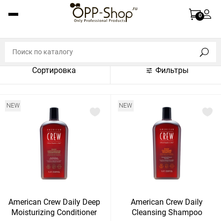
По названию (A-Z)
0
По названию (Z-A)
По цене (по возрастанию)
Сортировка
Фильтры
По цене (по убыванию)
По популярности (по возрастанию)
NEW
NEW
По популярности (по убыванию)
Показать:
Показать
30
60
Сбросить
120
American Crew Daily Deep
American Crew Daily
Moisturizing Conditioner
Cleansing Shampoo