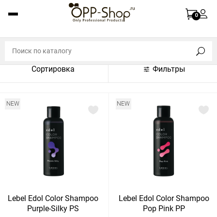
По названию (A-Z)
0
По названию (Z-A)
По цене (по возрастанию)
Сортировка
Фильтры
По цене (по убыванию)
По популярности (по возрастанию)
NEW
NEW
По популярности (по убыванию)
Показать:
Показать
30
60
Сбросить
120
Lebel Edol Color Shampoo
Lebel Edol Color Shampoo
Purple-Silky PS
Pop Pink PP