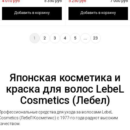
4 010 руб
5 350 руб
5 250 руб
7 000 руб
Добавить в корзину
Добавить в корзину
1
2
3
4
5
...
23
Японская косметика и
краска для волос LebeL
Cosmetics (Лебел)
Профессиональные средства для ухода за волосами LebeL
Cosmetics (ЛебеЛ Косметикс) с 1977-го года радуют высоким
качеством.