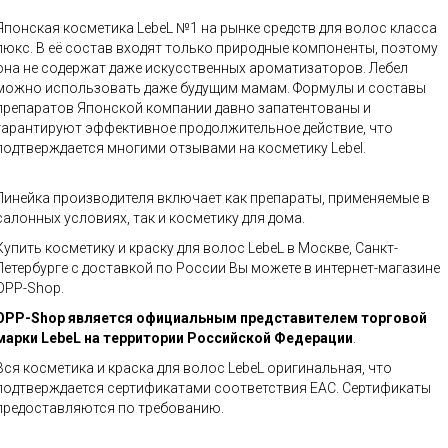
Японская косметика LebeL №1 на рынке средств для волос класса
люкс. В её состав входят только природные компоненты, поэтому
она не содержат даже искусственных ароматизаторов. Лебел
можно использовать даже будущим мамам. Формулы и составы
препаратов Японской компании давно запатентованы и
гарантируют эффективное продолжительное действие, что
подтверждается многими отзывами на косметику Lebel.
Линейка производителя включает как препараты, применяемые в
салонных условиях, так и косметику для дома.
Купить косметику и краску для волос LebeL в Москве, Санкт-
Петербурге с доставкой по России Вы можете в интернет-магазине
OPP-Shop.
OPP-Shop является официальным представителем торговой
марки LebeL на территории Российской Федерации
.
Вся косметика и краска для волос LebeL оригинальная, что
подтверждается сертификатами соответствия ЕАС. Сертификаты
предоставляются по требованию.