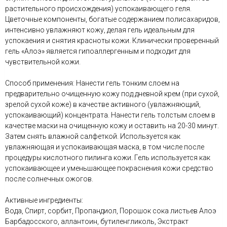
растительного происхождения) успокаивающего геля.
Цветочные компоненты, богатые содержанием полисахаридов,
интенсивно увлажняют кожу, делая гель идеальным для
успокаения и снятия красноты кожи. Клинически проверенный
гель «Алоэ» является гипоаллергенным и подходит для
чувствительной кожи.
Способ применения: Нанести гель тонким слоем на
предварительно очищенную кожу под дневной крем (при сухой,
зрелой сухой коже) в качестве активного (увлажняющий,
успокаивающий) концентрата. Нанести гель толстым слоем в
качестве маски на очищенную кожу и оставить на 20-30 минут.
Затем снять влажной салфеткой. Используется как
увлажняющая и успокаивающая маска, в том числе после
процедуры кислотного пилинга кожи. Гель используется как
успокаивающее и уменьшающее покраснения кожи средство
после солнечных ожогов.
Активные ингредиенты:
Вода, Спирт, сорбит, Пропандиол, Порошок сока листьев Алоэ
Барбадосского, аллантоин, бутиленгликоль, Экстракт