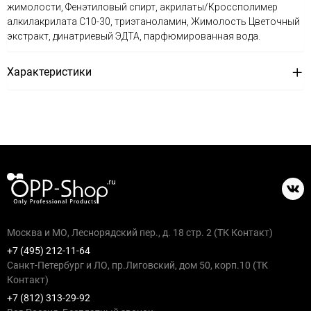
жимолости, Фенэтиловый спирт, акрилаты/Кроссполимер
алкилакрилата C10-30, триэтаноламин, Жимолость Цветочный
экстракт, динатриевый ЭДТА, парфюмированная вода.
Характеристики
Москва и МО, Леснорядский пер., д. 18 стр. 2 (ТК Контакт)
+7 (495) 212-11-64
Санкт-Петербург и ЛО, пр.Лиговский, дом 50, корп.10 (ТК
Контакт)
+7 (812) 313-29-92