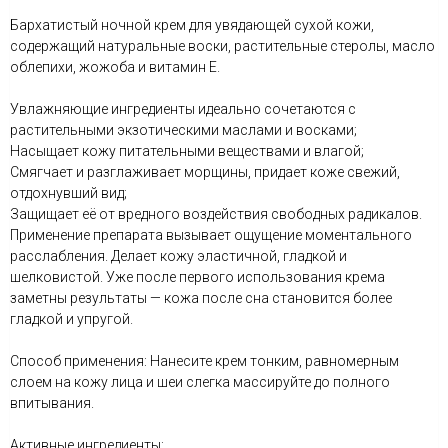
Бархатистый ночной крем для увядающей сухой кожи,
содержащий натуральные воски, растительные стеролы, масло
облепихи, жожоба и витамин Е.
Увлажняющие ингредиенты идеально сочетаются с
растительными экзотическими маслами и восками;
Насыщает кожу питательными веществами и влагой;
Смягчает и разглаживает морщины, придает коже свежий,
отдохнувший вид;
Защищает её от вредного воздействия свободных радикалов.
Применение препарата вызывает ощущение моментального
расслабления. Делает кожу эластичной, гладкой и
шелковистой. Уже после первого использования крема
заметны результаты — кожа после сна становится более
гладкой и упругой.
Способ применения: Нанесите крем тонким, равномерным
слоем на кожу лица и шеи слегка массируйте до полного
впитывания.
Активные ингредиенты: