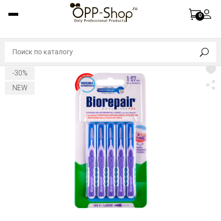
0
-30%
NEW