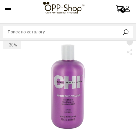
0
-30%