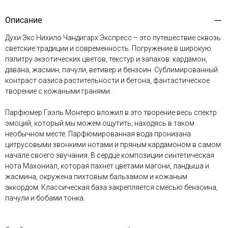
Описание
Духи Экс Нихило Чандигарх Экспресс – это путешествие сквозь
светские традиции и современность. Погружение в широкую
палитру экзотических цветов, текстур и запахов: кардамон,
давана, жасмин, пачули, ветивер и бензоин. Сублимированный
контраст оазиса растительности и бетона, фантастическое
творение с кожаными гранями.
Парфюмер Гаэль Монтеро вложил в это творение весь спектр
эмоций, который мы можем ощутить, находясь в таком
необычном месте. Парфюмированная вода пронизана
цитрусовыми звонкими нотами и пряным кардамоном в самом
начале своего звучания. В сердце композиции синтетическая
нота Махониал, которая пахнет цветами магони, ландыша и
жасмина, окружена пихтовым бальзамом и кожаным
аккордом. Классическая база закрепляется смесью бензоина,
пачули и бобами тонка.