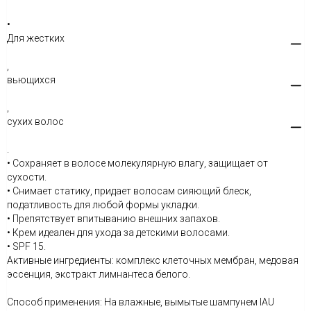
•
Для жестких
,
вьющихся
,
сухих волос
.
• Сохраняет в волосе молекулярную влагу, защищает от
сухости.
• Снимает статику, придает волосам сияющий блеск,
податливость для любой формы укладки.
• Препятствует впитыванию внешних запахов.
• Крем идеален для ухода за детскими волосами.
• SPF 15.
Активные ингредиенты: комплекс клеточных мембран, медовая
эссенция, экстракт лимнантеса белого.
Способ применения: На влажные, вымытые шампунем IAU