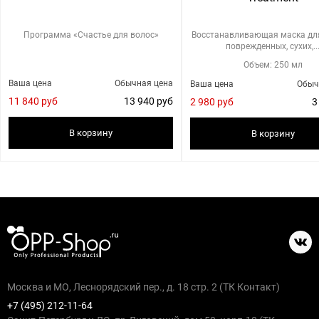
Программа «Счастье для волос»
Восстанавливающая маска дл
поврежденных, сухих,..
Объем: 250 мл
Ваша цена
Обычная цена
Ваша цена
Обыч
11 840 руб
13 940 руб
2 980 руб
3
В корзину
В корзину
Москва и МО, Леснорядский пер., д. 18 стр. 2 (ТК Контакт)
+7 (495) 212-11-64