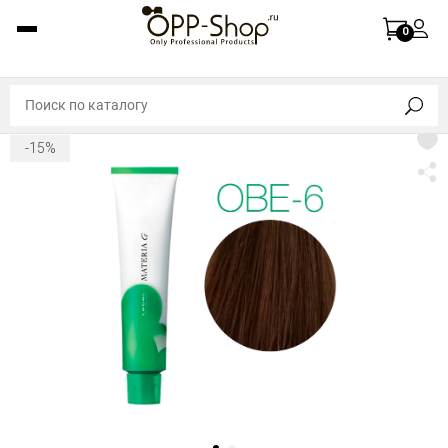
0
-15%