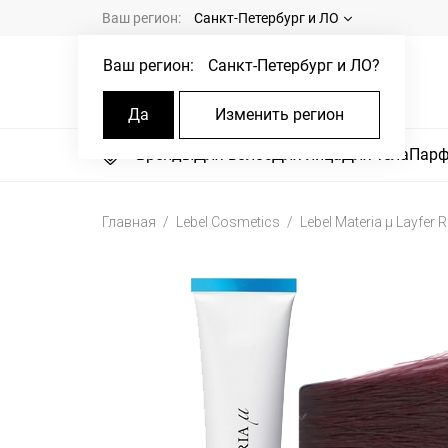
Ваш регион:
Санкт-Петербург и ЛО
Ваш регион:
Санкт-Петербург и ЛО
?
Да
Изменить регион
Бренды
Для волос
Для лица
Для тела
Пар
Главная
Lebel Cosmetics
Lebel Materia μ Layfer 