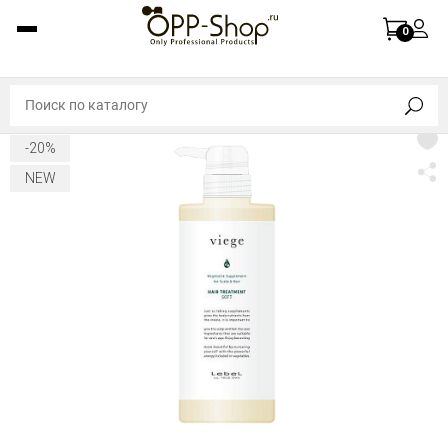
0
-20%
NEW