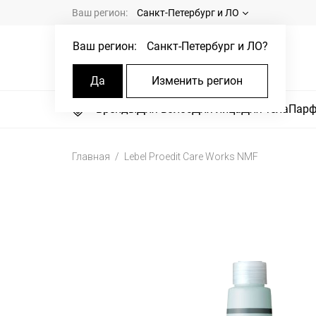
Ваш регион:
Санкт-Петербург и ЛО
Ваш регион:
Санкт-Петербург и ЛО
?
Да
Изменить регион
Бренды
Для волос
Для лица
Для тела
Пар
Главная
Lebel Proedit Care Works NMF