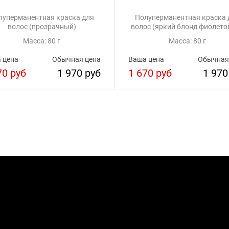
луперманентная краска для
Полуперманентная краска 
волос (прозрачный)
волос (яркий блонд фиолето
Масса: 80 г
Масса: 80 г
 цена
Обычная цена
Ваша цена
Обычная
70 руб
1 970 руб
1 670 руб
1 970