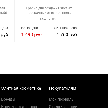
для
Краска для создания чистых,
вый)
прозрачных оттенков цвета
Масса: 80 г
 цена
Ваша цена
Обычная цена
 руб
1 490 руб
1 760 руб
Элитная косметика
Покупателям
Бренды
Мой профиль
Косметика для волос
Скидки и акции