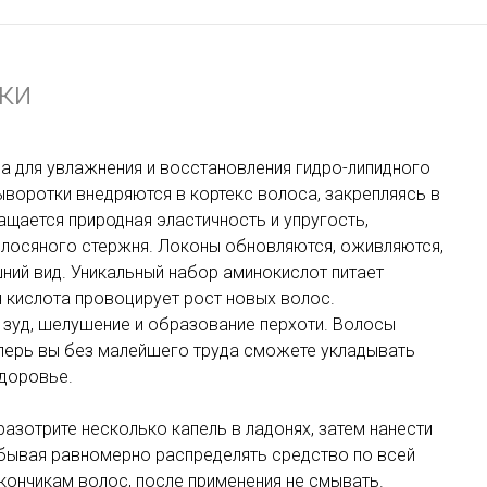
ки
на для увлажнения и восстановления гидро-липидного
воротки внедряются в кортекс волоса, закрепляясь в
щается природная эластичность и упругость,
олосяного стержня. Локоны обновляются, оживляются,
ий вид. Уникальный набор аминокислот питает
я кислота провоцирует рост новых волос.
 зуд, шелушение и образование перхоти. Волосы
еперь вы без малейшего труда сможете укладывать
здоровье.
азотрите несколько капель в ладонях, затем нанести
абывая равномерно распределять средство по всей
кончикам волос, после применения не смывать.