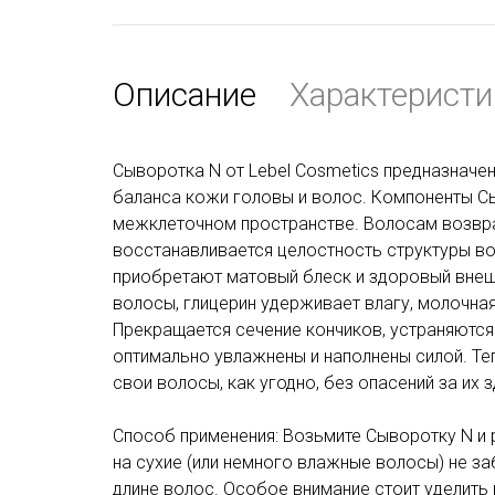
Описание
Характеристи
Сыворотка N от Lebel Cosmetics предназначе
баланса кожи головы и волос. Компоненты Сы
межклеточном пространстве. Волосам возвра
восстанавливается целостность структуры в
приобретают матовый блеск и здоровый внешн
волосы, глицерин удерживает влагу, молочна
Прекращается сечение кончиков, устраняются
оптимально увлажнены и наполнены силой. Т
свои волосы, как угодно, без опасений за их 
Способ применения: Возьмите Сыворотку N и р
на сухие (или немного влажные волосы) не з
длине волос. Особое внимание стоит уделить 