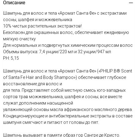
Описание
Шампунь для волос и тела «Аромат Санта Фе» c экстрактами
сосны, шалфея и можжевельника
10% чистых растительных экстрактов!
Безопасен для окрашенных волос, обеспечивает ежедневную
мягкую очистку
Для нормальных и подвергнутых химическим процессам волос
Объемы выпуска: 7,4 унции/220 мл и 32 унции/947 мл
РН: 5,15
Шампунь для волос и тела «Аромат Санта Фе» («PHILIP B® Scent
of Santa Fe Hair and Body Shampoo») обеспечивает глубокое
восстановление для волос и
для тела. Представляет собой местную смесь юго-западных
сортов трав можжевельника, шалфея и сосны; все вместе
служат дополнением насыщенной
увлажняющей основы масла африканского масляного дерева.
Кондиционирующие и антибактериальные экстракты в составе
шампуня смягчают и питают от головы до пят.
Шампунь вызывает в памяти образ гор Сангре де Кристо.