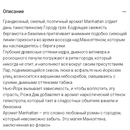
Описание
Грандиозный, смелый, поэтичный аромат Manhattan отдает
дань таинственному Городу грёз. Бодрящая свежесть
бергамота и базилика притягивает внимание подобно сияющей
линии горизонта во время восхода над Манхэттеном, которым
вы наслаждаетесь с берега реки.
Глубокие древесные оттенки кедра, дымного ветивера и
роскошного пачули погружают в ритм города, который
никогда не спит, и наполняют всё вокруг своим присутствием.
Пар, поднимающийся сквозь люки в асфальте нью-йоркских
улиц, возносится к вершинам небоскребов, смешиваясь с
сухими, дымными оттенками табака.
Нью-Йорк вызывает зависимость, и чтобы воплотить эту
страсть, Рожа Дав добавляет в аромат наркотический оттенок
гелиотропа, который тает в сладостных объятиях ванили и
бензоина.
Аромат Manhattan – это словно любовный роман с городом,
который невозможно забыть. Это магия Манхэттена,
заключенная во флакон.