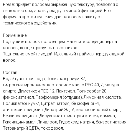
Preset придает волосам выраженную текстуру, позволяя с
легкостью создавать укладку с мягкой фиксацией. Его
формула против пушения дает волосам защиту от
термического воздействия.
Применение:
Подсушите волосы полотенцем. Нанесите кондиционер на
волосы, концентрируясь на кончиках.
Тщательно смойте водой. Идеальный праймер перед укладкой
волос.
Состав:
Вода/туалетная вода, Поликватерниум-37,
гидрогенизированное касторовое масло PEG-40, Денатурат
спирта, Диметикон PEG-12, Пантенол, Полисорбат 20,
феноксиэтанол, Парфюмерия (отдушка), Лимонная кислота,
Поликватерниум-7, Цитрат натрия, бензофенон-4,
этилгексилглицерин, Динатрий ЭДТА, изопропиловый спирт,
Бензилсалицилат, Дисукцинат тринатрия этилендиамина,
Гексилциннамал, Линалоол, Гидроксид натрия, бензоат натрия,
Тетранатрий ЭДТА, токоферол.