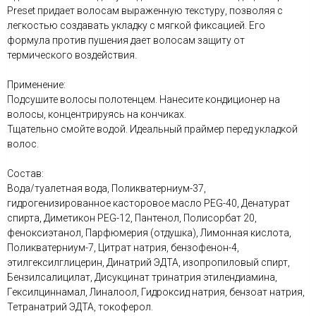
Preset придает волосам выраженную текстуру, позволяя с
легкостью создавать укладку с мягкой фиксацией. Его
формула против пушения дает волосам защиту от
термического воздействия.
Применение:
Подсушите волосы полотенцем. Нанесите кондиционер на
волосы, концентрируясь на кончиках.
Тщательно смойте водой. Идеальный праймер перед укладкой
волос.
Состав:
Вода/туалетная вода, Поликватерниум-37,
гидрогенизированное касторовое масло PEG-40, Денатурат
спирта, Диметикон PEG-12, Пантенол, Полисорбат 20,
феноксиэтанол, Парфюмерия (отдушка), Лимонная кислота,
Поликватерниум-7, Цитрат натрия, бензофенон-4,
этилгексилглицерин, Динатрий ЭДТА, изопропиловый спирт,
Бензилсалицилат, Дисукцинат тринатрия этилендиамина,
Гексилциннамал, Линалоол, Гидроксид натрия, бензоат натрия,
Тетранатрий ЭДТА, токоферол.