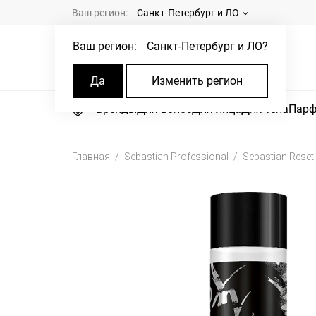
Ваш регион:
Санкт-Петербург и ЛО
Ваш регион:
Санкт-Петербург и ЛО
?
Да
Изменить регион
Бренды
Для волос
Для лица
Для тела
Пар
Главная
Sebastian Professional
Sebastian Rese