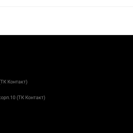
 (ТК Контакт)
корп.10 (ТК Контакт)