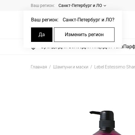
Ваш регион:
Санкт-Петербург и ЛО
Ваш регион:
Санкт-Петербург и ЛО
?
Да
Изменить регион
Бренды
Для волос
Для лица
Для тела
Пар
Главная
Шампуни и маски
Lebel Estessimo Sh