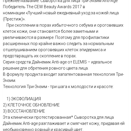
Прежнее название: Сыворотка для лица Три-Энзим Anti-Age
Победитель The CEW Beauty Awards 2017 в
номинации «Лучший новый ежедневный уход за кожей лица
(Престиж)».
При скоплении в порах избыточного себума и ороговевших
клеток кожи, они становятся более заметными и
увеличиваются в размере. Поэтому для профилактики
расширенных пор крайне важно следить за нормальным
отшелушиванием ороговевших клеток эпидермиса и
предотвращать их скопление в порах.
Серия средств Дайнемик Anti-age от ELEMIS – идеальное
решение для обретения ровного цвета лица.
В формулу продукта входит запатентованная технология Три-
Энзим.
Технология Три-Энзим - три шага к молодости и красоте:
1) ЭКСФОЛИАЦИЯ
2) КЛЕТОЧНОЕ ОБНОВЛЕНИЕ
3) ВОССТАНОВЛЕНИЕ
Эта клинически протестированная* Сыворотка для лица
Дайнемик Anti-age разглаживает и смягчает кожу, придавая ей
необыкновенно ровный и красивый цвет.