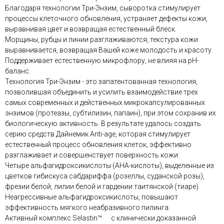
Благодаря технологии Три-Энзим, сыворотка стимулирует
процессы клеточного обновления, устраняет дефекты кожи,
выравнивая цвет и возвращая естественный блеск.
Морщины, рубцы и линии разглаживаются, текстура кожи
выравнивается, возвращая Вашей коже молодость и красоту.
Поддерживает естественную микрофлору, не влияя на pH-
баланс.
Технология Три-Энзим - это запатентованная технология,
позволившая объединить и усилить взаимодействие трех
самых современных и действенных микрокапсулированных
энзимов (протеазы, субтилизин, папаин), при этом сохранив их
биологическую активность. В результате удалось создать
серию средств Дайнемик Anti-age, которая стимулирует
естественный процесс обновления клеток, эффективно
разглаживает и совершенствует поверхность кожи.
Четыре альфагидроксикислоты (АНА-кислоты), выделенные из
цветков гибискуса сабдариффа (розеллы, суданской розы),
фрезии белой, лилии белой и гардении таитянской (тиаре)
Неагрессивные альфагидроксикислоты, повышают
эффективность мягкого неабразивного пилинга.
Активный комплекс Selastin™ с клинически доказанной