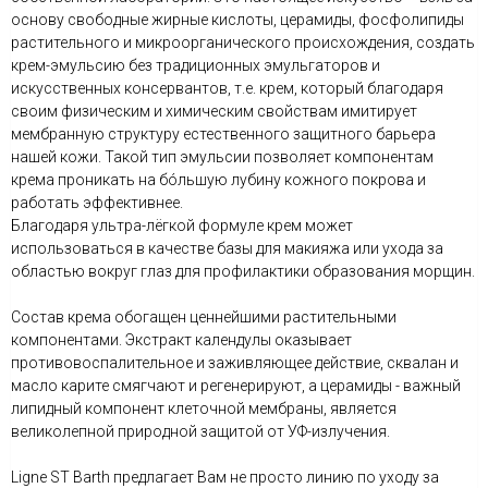
основу свободные жирные кислоты, церамиды, фосфолипиды
растительного и микроорганического происхождения, создать
крем-эмульсию без традиционных эмульгаторов и
искусственных консервантов, т.е. крем, который благодаря
своим физическим и химическим свойствам имитирует
мембранную структуру естественного защитного барьера
нашей кожи. Такой тип эмульсии позволяет компонентам
крема проникать на бóльшую лубину кожного покрова и
работать эффективнее.
Благодаря ультра-лёгкой формуле крем может
использоваться в качестве базы для макияжа или ухода за
областью вокруг глаз для профилактики образования морщин.
Состав крема обогащен ценнейшими растительными
компонентами. Экстракт календулы оказывает
противовоспалительное и заживляющее действие, сквалан и
масло карите смягчают и регенерируют, а церамиды - важный
липидный компонент клеточной мембраны, является
великолепной природной защитой от УФ-излучения.
Ligne ST Barth предлагает Вам не просто линию по уходу за