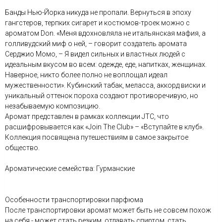
Банды Нью-Йорка никуда не пропали. Вернуться в эпоху
гангстеров, терпких сигарет и костюмов-троек можно с
ароматом Don. «Меня вдохновляла не итальянская мафия, а
голливудский миф о ней, – говорит создатель аромата
Серджио Момо, – Я видел сильных и властных людей с
идеальным вкусом во всем: одежде, еде, напитках, женщинах.
Наверное, никто более полно не воплощал идеал
мужественности». Кубинский табак, меласса, аккорд виски и
уникальный оттенок пороха создают противоречивую, но
незабываемую композицию.
Аромат представлен в рамках коллекции JTC, что
расшифровывается как «Join The Club» – «Вступайте в клуб».
Коллекция посвящена путешествиям в самое закрытое
общество.
Ароматические семейства: Гурманские
Особенности транспортировки парфюма
После транспортировки аромат может быть не совсем похож
на себя - может стать резким, отдавать спиртом, стать