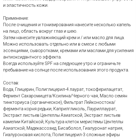
и эластичность кожи.
Применение:
После очищения и тонизирования нанесите несколько капель
на лицо, область вокруг глаз и шею.
Затем нанесите увлажняющий крем и / или масло для лица.
Можно использовать отдельно или в смеси с любыми
эссенциями, сыворотками, кремами или маслами для усиления
антиоксидантного эффекта.
Всегда используйте SPF на следующее утро и ограничьте
пребывание на солнце после использования этого продукта.
Состав:
Вода, Глицерин, Полиглицерил-4 лаурат, токоферилацетат,
Фермент Сахаромицета/Ксилина/Черного чая, Масло семян
тинкториуса (органическое), Фильтрат Лейконостока/
фермента корня редьки, Каприлгликоль, Лауриллаурат,
Экстракт листьев Центеллы Азиатской, Экстракт листьев
камелии Китайской, Культура клеток меристемы Центеллы
Азиатской, Мадекассозид, Бисаболол, Гиалуронат натрия,
Гиалуроновая кислота, Полиглицерил-3 сложные эфиры