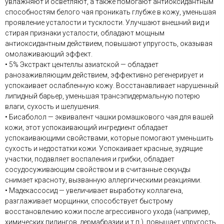
увлажняют и осветляют, а также помогают антиоксидантным
способностям белого чая проникать глубже в кожу, уменьшая
проявление усталости и тусклости. Улучшают внешний вид и
стирая признаки усталости, обладают мощным
антиоксидантным действием, повышают упругость, оказывая
омолаживающий эффект.
• 5% Экстракт центеллы азиатской — обладает
ранозаживляющим действием, эффективно регенерирует и
успокаивает ослабленную кожу. Восстанавливает нарушенный
липидный барьер, уменьшая трансэпидермальную потерю
влаги, сухость и шелушения.
• Бисаболол — эквивалент чашки ромашкового чая для вашей
кожи, этот успокаивающий ингредиент обладает
успокаивающими свойствами, которые помогают уменьшить
сухость и недостатки кожи. Успокаивает красные, зудящие
участки, подавляет воспаления и грибки, обладает
сосудосуживающим свойством и в считанные секунды
снимает красноту, вызванную аллергическими реакциями.
• Мадекассосид — увеличивает выработку коллагена,
разглаживает морщинки, способствует быстрому
восстановлению кожи после агрессивного ухода (например,
химических пилингов, дермабразии и т.п.), повышает упругость