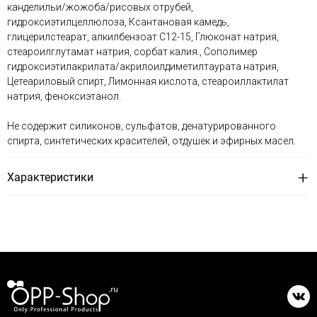
канделильи/жожоба/рисовых отрубей,
гидроксиэтилцеллюлоза, Ксантановая камедь,
глицерилстеарат, алкилбензоат С12-15, Глюконат натрия,
стеароилглутамат натрия, сорбат калия., Сополимер
гидроксиэтилакрилата/акрилоилдиметилтаурата натрия,
Цетеариловый спирт, Лимонная кислота, стеароиллактилат
натрия, феноксиэтанол.
Не содержит силиконов, сульфатов, денатурированного
спирта, синтетических красителей, отдушек и эфирных масел.
Характеристики