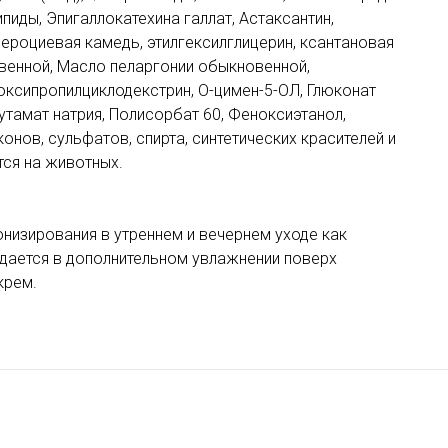
пиды, Эпигаллокатехина галлат, Астаксантин,
лероциевая камедь, этилгексилглицерин, ксантановая
венной, Масло пеларгонии обыкновенной,
ксипропилциклодекстрин, О-цимен-5-ОЛ, Глюконат
утамат натрия, Полисорбат 60, Феноксиэтанол,
онов, сульфатов, спирта, синтетических красителей и
тся на животных.
низирования в утреннем и вечернем уходе как
ается в дополнительном увлажнении поверх
крем.