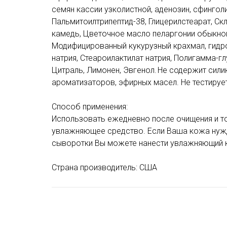
семян кассии узколистной, аденозин, сфинголи
Пальмитоилтрипептид-38, Глицерилстеарат, Ск
камедь, Цветочное масло пеларгонии обыкно
Модифицированный кукурузный крахмал, гидро
натрия, Стеароилактилат натрия, Полигамма-гл
Цитраль, Лимонен, Эвгенол. Не содержит силик
ароматизаторов, эфирных масел. Не тестируе
Способ применения:
Использовать ежедневно после очищения и то
увлажняющее средство. Если Ваша кожа нужд
сыворотки Вы можете нанести увлажняющий 
Страна производитель: США