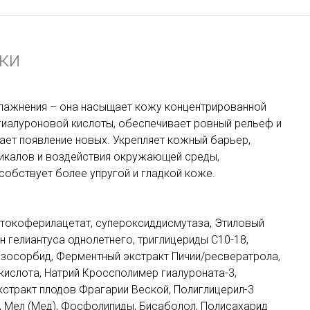
ки
влажнения – она насыщает кожу концентрированной
гиалуроновой кислоты, обеспечивает ровный рельеф и
ет появление новых. Укрепляет кожный барьер,
икалов и воздействия окружающей среды,
собствует более упругой и гладкой коже.
0, токоферилацетат, супероксиддисмутаза, Этиловый
 гелиантуса однолетнего, триглицериды С10-18,
изосорбид, Ферментный экстракт Пичии/ресвератрола,
 кислота, Натрий Кроссполимер гиалуроната-3,
экстракт плодов Фрагарии Веской, Полиглицерил-3
Мел (Мед), Фосфолипиды, Бисаболол, Полисахарид