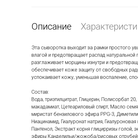
Описание
Характеристи
Эта сыворотка выходит за рамки простого у
влагой и предотвращает распад натуральной 
разглаживает морщины изнутри и предотвраща
обеспечивает коже защиту от свободных рад
успокаивает кожу, уменьшая воспаление, спо
Состав:
Вода, триэтилцитрат, Глицерин, Полисорбат 2
макадамиат, Цетеариловый спирт, Масло семян
миристат бензилового эфира PPG-3, Диметил
Ниацинамид, Гиалуронат натрия, Гиалуроновая
Пантенол, Экстракт корня глицирризы голой, 
эфиры Канделильи/жожоба/рисовых отрубей, 