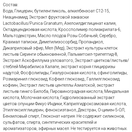
Состав:
Вода, Глицерин, бутиленгликоль, алкилбензоат С12-15,
Ниацинамид, Экстракт фруктовой закваски
Lactobacillus/Punica Granatum, Азелоилдиглицинат калия,
Октадецендиоевая кислота, Кроссполимер полиакрилата-6,
Мальтодекстрин, Масло плодов Розы Собачьей, Серебро,
Крахмал тапиоки, Диметилизосорбид, Пропандиол,
Дикаприловый эфир, Мел (Мед), Экстракт культуры клеток
листьев Сиринги обыкновенной, Пальмитоил-трипептид-8,
Экстракт Аскофиллума узловатого, Экстракт цветков/листьев/
стеблей Мирабилиса Халапе, экстракт корня глицирризы
надутой, Фосфолипиды, Гиалуроновая кислота, сфинголипиды,
Розмаринил глюкозид, Кофеил глюкозид., Галлилглюкозид,
кофеин, Экстракт листьев центеллы Азиатской, экстракт
листьев гинкго Билоба, Пировиноградная кислота, Миндальная
кислота, Молочная кислота, Гидролизованный экстракт
цветов опунции Фикус-Индики, Каприлгидроксамовая кислота,
Этилгексилглицерин, феноксиэтанол, Декстран, О-цимен-5-ОЛ,
Бензиловый спирт, Глюконат натрия. Не содержит силиконов,
сульфатов, спирта, синтетических красителей и
ароматизаторов, эфирных масел. Не тестируется на животных.