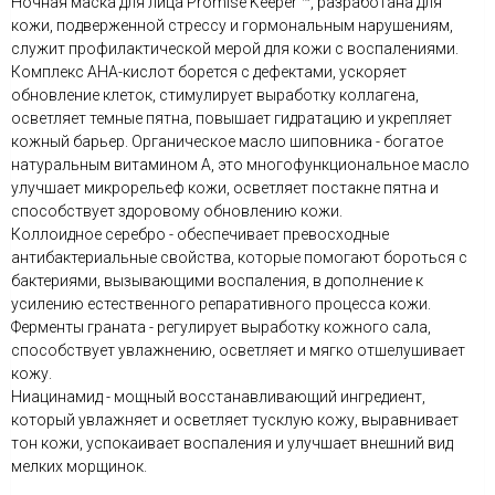
Ночная маска для лица Promise Keeper ™, разработана для
кожи, подверженной стрессу и гормональным нарушениям,
служит профилактической мерой для кожи с воспалениями.
Комплекс AHA-кислот борется с дефектами, ускоряет
обновление клеток, стимулирует выработку коллагена,
осветляет темные пятна, повышает гидратацию и укрепляет
кожный барьер. Органическое масло шиповника - богатое
натуральным витамином А, это многофункциональное масло
улучшает микрорельеф кожи, осветляет постакне пятна и
способствует здоровому обновлению кожи.
Коллоидное серебро - обеспечивает превосходные
антибактериальные свойства, которые помогают бороться с
бактериями, вызывающими воспаления, в дополнение к
усилению естественного репаративного процесса кожи.
Ферменты граната - регулирует выработку кожного сала,
способствует увлажнению, осветляет и мягко отшелушивает
кожу.
Ниацинамид - мощный восстанавливающий ингредиент,
который увлажняет и осветляет тусклую кожу, выравнивает
тон кожи, успокаивает воспаления и улучшает внешний вид
мелких морщинок.