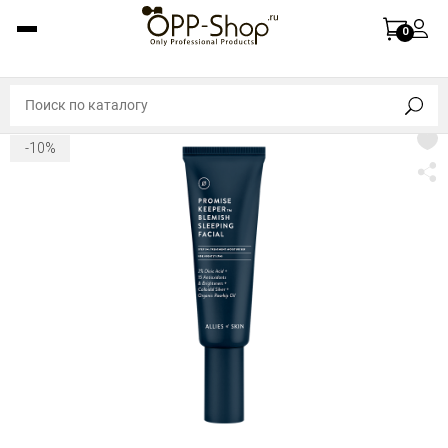
0
-10%