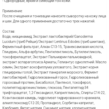
- Однородный, яркий и сияющий тон кожи.
Применение:
После очищения и тонизации нанесите сыворотку на кожу лица
и шеи. Для одного применения достаточно трех нажатий.
Состав:
Вода, ниацинамид, Экстракт лактобактерий/Ganoderma
Lucidum (гриб Рейши)/Экстракт Lentinus Edodes (гриб шиитаке),
Ферментный фильтрат, Алкан С13-15, Транексамовая кислота,
Глицерин, Альфа-арбутин, Пентиленгликоль, Бутиленгликоль,
токоферилацетат, Экстракт Пальмарии пальмовидной,
экстракт аспарагопсиса Арматы, Гелиантус однолетний. Масло
семян, Экстракт аскофиллума узловатого, Экстракт корня
глицирризы голой, Экстракт панкратия морского, Фермент
лактобактерий, Гидролизованный горох, Гидролизованный
гороховый протеин, Бисаболол, Пантенол, токоферол,
полипептид аргинин/лизин, глюкоза, Пентапептид-34
трифторацетат, 1,2-Гександиол, Каприлгликоль, Спирты C14-22,
Ксантановая камедь, гидролизат гидрированного крахмала,
алкилглюкозид C12-20, Пропандиол, Сорбитан каприлат,
Карбомер, Фитат натрия, Сукцинат натрия, хлорид натрия,