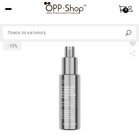
0
-10%