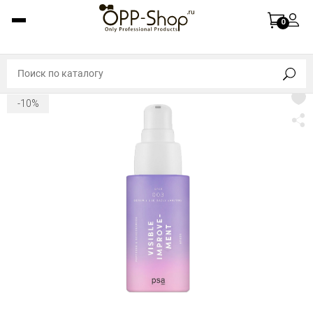
0
-10%