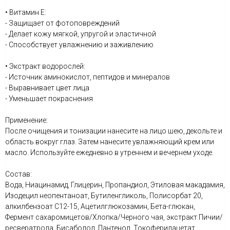
• Витамин Е:
- Защищает от фотоповреждений
- Делает кожу мягкой, упругой и эластичной
- Способствует увлажнению и заживлению
• Экстракт водорослей:
- Источник аминокислот, пептидов и минералов
- Выравнивает цвет лица
- Уменьшает покраснения
Применение:
После очищения и тонизации нанесите на лицо шею, декольте и
область вокруг глаз. Затем нанесите увлажняющий крем или
масло. Используйте ежедневно в утреннем и вечернем уходе.
Состав:
Вода, Ниацинамид, Глицерин, Пропандиол, Этиловая макадамия,
Изодецил неопентаноат, Бутиленгликоль, Полисорбат 20,
алкилбензоат С12-15, Ацетилглюкозамин, Бета-глюкан,
Фермент сахаромицетов/Хлопка/Черного чая, экстракт Пичии/
ресвератрола, Бисаболол, Пантенол, Токоферилацетат,