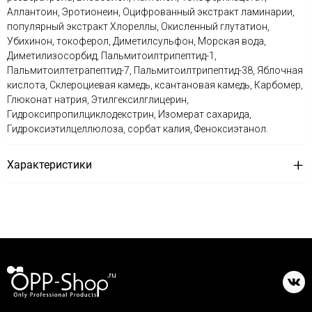
Аллантоин, Эротионеин, Оцифрованный экстракт ламинарии,
популярный экстракт Хлореллы, Окисленный глутатион,
Убихинон, токоферол, Диметилсульфон, Морская вода,
Диметилизосорбид, Пальмитоилтрипептид-1,
Пальмитоилтетрапептид-7, Пальмитоилтрипептид-38, Яблочная
кислота, Склероциевая камедь, ксантановая камедь, Карбомер,
Глюконат натрия, Этилгексилглицерин,
Гидроксипропилциклодекстрин, Изомерат сахарида,
Гидроксиэтилцеллюлоза, сорбат калия, Феноксиэтанол.
Характеристики