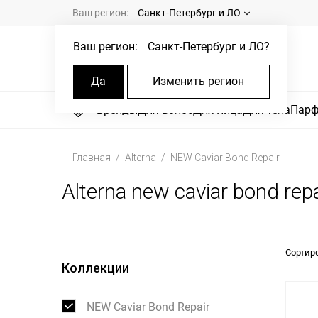
Ваш регион:
Санкт-Петербург и ЛО
Ваш регион:
Санкт-Петербург и ЛО
?
Да
Изменить регион
Бренды
Для волос
Для лица
Для тела
Пар
Главная
Alterna
NEW Caviar Bond Repair
Alterna new caviar bond repa
Сортир
Коллекции
NEW Caviar Bond Repair