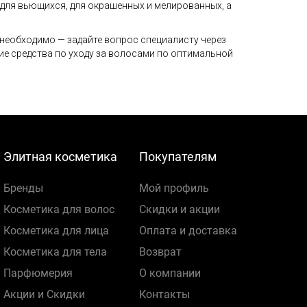
, для вьющихся, для окрашенных и мелированных, а
 необходимо — задайте вопрос специалисту через
гие средства по уходу за волосами по оптимальной
Элитная косметика
Покупателям
Бренды
Мой профиль
Косметика для волос
Скидки и акции
Косметика для лица
Оплата и доставка
Косметика для тела
Возврат
Парфюмерия
О компании
Акции и Скидки
Контакты