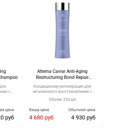
ging
Alterna Caviar Anti-Aging
 Shampoo
Restructuring Bond Repair
Conditioner
для
Кондиционер-регенерация для
ния с
мгновенного восстановления с
ных
комплексом строительных
Объем: 250 мл
протеинов
ая цена
Ваша цена
Обычная цена
20 руб
4 680 руб
4 930 руб