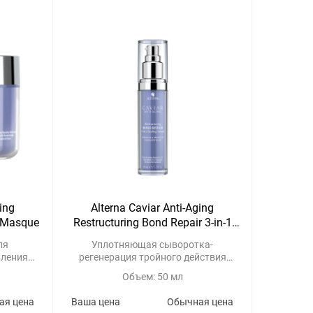
ging
Alterna Caviar Anti-Aging
r Masque
Restructuring Bond Repair 3-in-1
Sealing Serum
ля
Уплотняющая сыворотка-
вления
регенерация тройного действия
для восстановления поврежденных
Объем: 50 мл
волос
ая цена
Ваша цена
Обычная цена