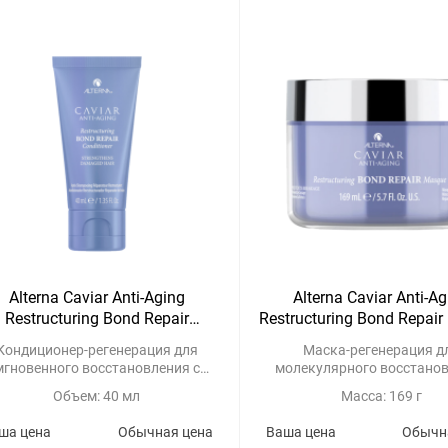
Alterna Caviar Anti-Aging
Alterna Caviar Anti-A
Restructuring Bond Repair
Restructuring Bond Repai
Conditioner
Кондиционер-регенерация для
Маска-регенерация д
мгновенного восстановления с
молекулярного восстано
комплексом строительных
структуры волос
Объем: 40 мл
Масса: 169 г
протеинов
ша цена
Обычная цена
Ваша цена
Обычн