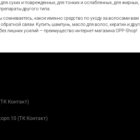
 для сухих и поврежденных, для тонких и ослабленных, для жирных
препараты другого типа.
ы сомневаетесь, какое именно средство по уходу за волосами вам
обратной связи. Купить шампунь, масло для волос, кератин и дру
 без лишних усилий — преимущество интернет-магазина OPP-Shop!
 (ТК Контакт)
корп.10 (ТК Контакт)