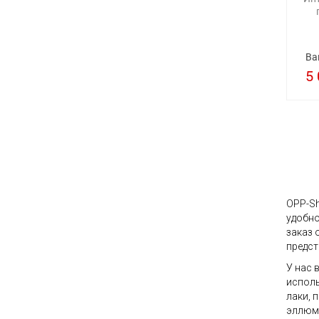
Ва
5 
OPP-Sh
удобно
заказ 
предст
У нас 
исполь
лаки, 
эллюми