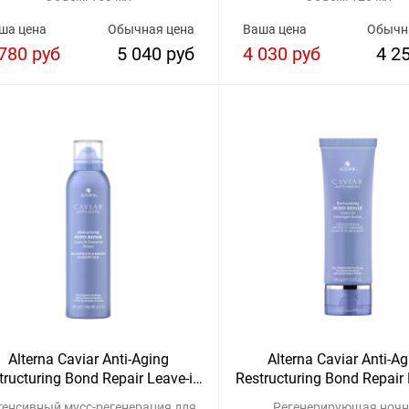
волос
ша цена
Обычная цена
Ваша цена
Обычн
780 руб
5 040 руб
4 030 руб
4 2
Alterna Caviar Anti-Aging
Alterna Caviar Anti-A
tructuring Bond Repair Leave-in
Restructuring Bond Repair 
Treatment Mousse
Overnight Serum
тенсивный мусс-регенерация для
Регенерирующая ноч