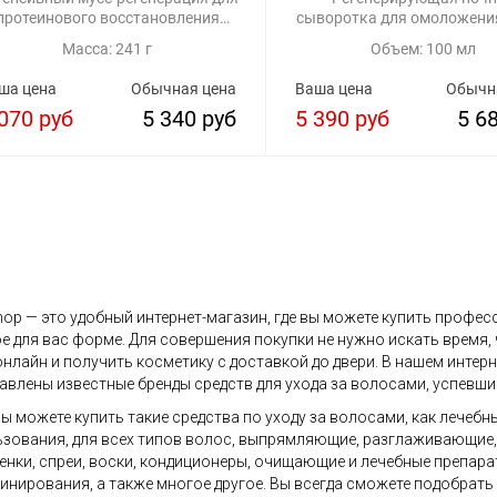
протеинового восстановления
сыворотка для омоложени
структуры волос
Масса: 241 г
Объем: 100 мл
ша цена
Обычная цена
Ваша цена
Обычн
070 руб
5 340 руб
5 390 руб
5 6
op — это удобный интернет-магазин, где вы можете купить профес
е для вас форме. Для совершения покупки не нужно искать время,
онлайн и получить косметику с доставкой до двери. В нашем инте
авлены известные бренды средств для ухода за волосами, успевши
вы можете купить такие средства по уходу за волосами, как лечебн
зования, для всех типов волос, выпрямляющие, разглаживающие, д
пенки, спреи, воски, кондиционеры, очищающие и лечебные препара
нирования, а также многое другое. Вы всегда сможете подобрать