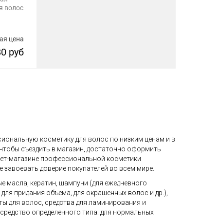
я волос
ая цена
80 руб
сиональную косметику для волос по низким ценам и в
 чтобы съездить в магазин, достаточно оформить
рнет-магазине профессиональной косметики
е завоевать доверие покупателей во всем мире.
ые масла, кератин, шампуни (для ежедневного
ля придания объема, для окрашенных волос и др.),
ты для волос, средства для ламинирования и
 средство определенного типа: для нормальных