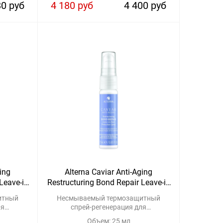
80 руб
4 180 руб
4 400 руб
ging
Alterna Caviar Anti-Aging
Leave-in
Restructuring Bond Repair Leave-in
ay
Heat Protection Spray Travel
итный
Несмываемый термозащитный
ля
спрей-регенерация для
енных
восстановления поврежденных
Объем: 25 мл