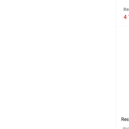
Ва
4 
Res
Ин