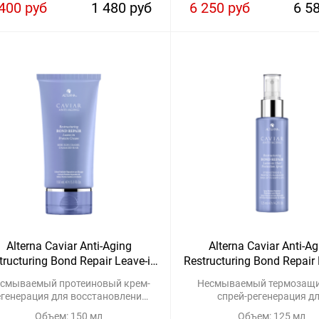
400 руб
1 480 руб
6 250 руб
6 5
Alterna Caviar Anti-Aging
Alterna Caviar Anti-A
tructuring Bond Repair Leave-in
Restructuring Bond Repair 
Protein Cream
Heat Protection Spr
смываемый протеиновый крем-
Несмываемый термозащ
егенерация для восстановления
спрей-регенерация д
оврежденных связей в волосах
восстановления поврежд
Объем: 150 мл
Объем: 125 мл