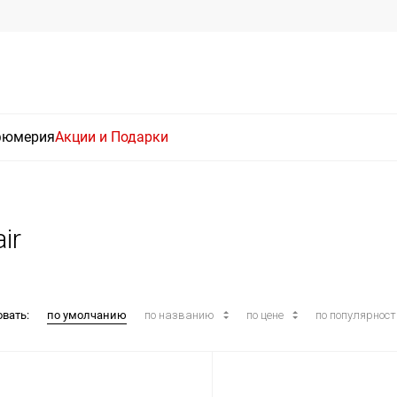
фюмерия
Акции и Подарки
ir
овать:
по умолчанию
по названию
по цене
по популярнос