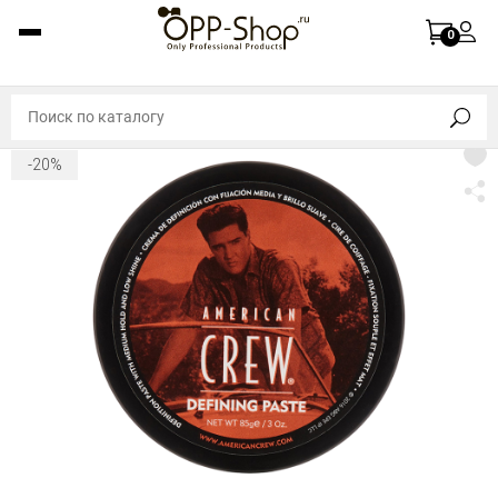
0
-20%